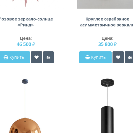
Розовое зеркало-солнце
Круглое серебряное
«Ринд»
асимметричное зеркал
неправильной формы
Арагон
Цена:
Цена:
46 500 ₽
35 800 ₽
Купить
Купить