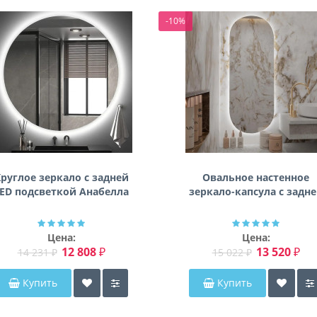
-10%
руглое зеркало с задней
Овальное настенное
ED подсветкой Анабелла
зеркало-капсула с задн
фоновой подсветкой
Мэриэнн
Цена:
Цена:
12 808 ₽
13 520 ₽
14 231 ₽
15 022 ₽
Купить
Купить