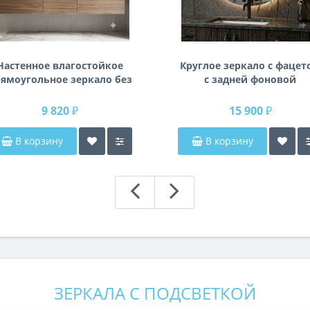
Настенное влагостойкое
Круглое зеркало с фацет
ямоугольное зеркало без
с задней фоновой
одсветки и без рамы 140
подсветкой Раунд 3
см (1400 мм)
9 820 ₽
15 900 ₽
В корзину
В корзину
ЗЕРКАЛА С ПОДСВЕТКОЙ