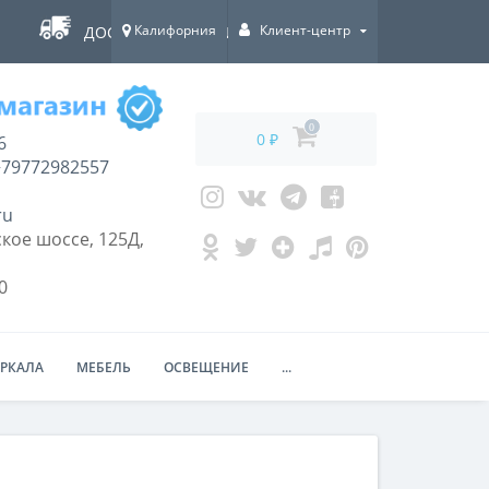
Калифорния
Клиент-центр
ДОСТАВКА ПО ВСЕЙ РОССИИ!
0
0 ₽
6
79772982557
ru
кое шоссе, 125Д,
0
ЕРКАЛА
МЕБЕЛЬ
ОСВЕЩЕНИЕ
...