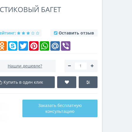
АСТИКОВЫЙ БАГЕТ
ейтинг:
Оставить отзыв
k
elegram
Odnoklassniki
Skype
Twitter
Pinterest
WhatsApp
Mail.Ru
Viber
Нашли дешевле?
Купить в один клик
Заказать бесплатную
консультацию