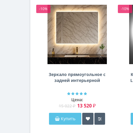
-10%
-10%
Зеркало прямоугольное с
К
задней интерьерной
L
эмбилайт подсветкой
Далтон
Цена:
13 520 ₽
15 022 ₽
Купить