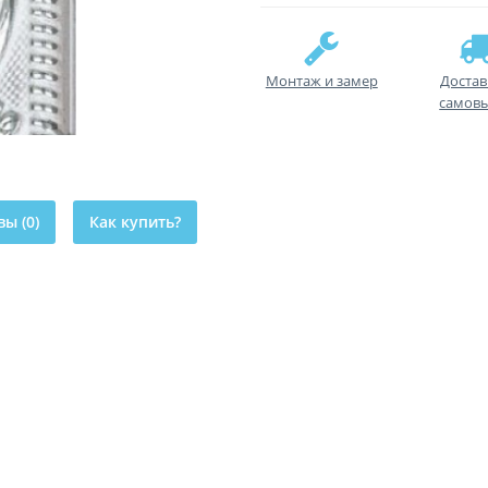
Монтаж и замер
Достав
самов
ы (0)
Как купить?