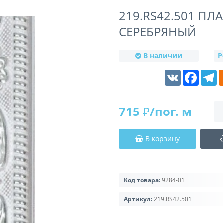
219.RS42.501 ПЛ
СЕРЕБРЯНЫЙ
В наличии
Р
VK
Faceboo
T
715 ₽/пог. м
В корзину
Код товара:
9284-01
Артикул:
219.RS42.501