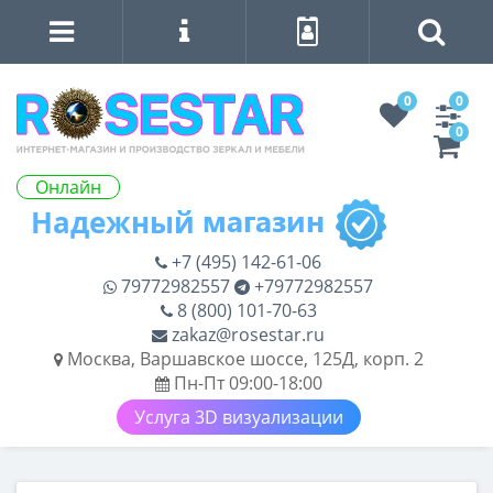
0
0
0
Онлайн
+7 (495) 142-61-06
79772982557
+79772982557
8 (800) 101-70-63
zakaz@rosestar.ru
Москва, Варшавское шоссе, 125Д, корп. 2
Пн-Пт 09:00-18:00
Услуга 3D визуализации