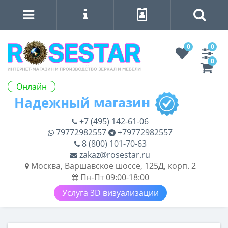
0
0
0
Онлайн
+7 (495) 142-61-06
79772982557
+79772982557
8 (800) 101-70-63
zakaz@rosestar.ru
Москва, Варшавское шоссе, 125Д, корп. 2
Пн-Пт 09:00-18:00
Услуга 3D визуализации