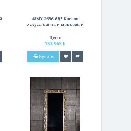
й
48MY-2636 GRE Кресло
искусственный мех серый
76*83*79см
Цена:
153 965 ₽
Купить