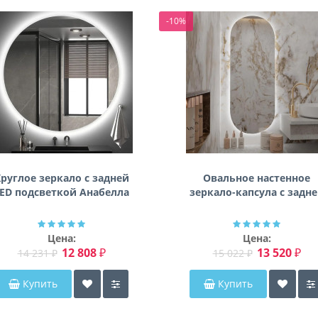
-10%
руглое зеркало с задней
Овальное настенное
ED подсветкой Анабелла
зеркало-капсула с задн
фоновой подсветкой
Мэриэнн
Цена:
Цена:
12 808 ₽
13 520 ₽
14 231 ₽
15 022 ₽
Купить
Купить