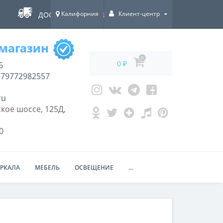
Калифорния
Клиент-центр
ДОСТАВКА ПО ВСЕЙ РОССИИ!
0
0 ₽
6
79772982557
ru
кое шоссе, 125Д,
0
ЕРКАЛА
МЕБЕЛЬ
ОСВЕЩЕНИЕ
...