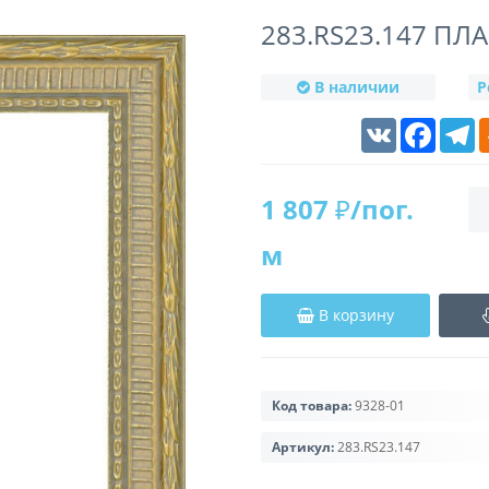
283.RS23.147 П
В наличии
Р
VK
Faceboo
T
1 807 ₽/пог.
м
В корзину
Код товара:
9328-01
Артикул:
283.RS23.147