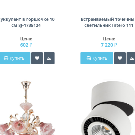
Суккулент в горшочке 10
Встраиваемый точечны
см 8J-1735124
светильник Intero 111
Intero 111 Lightstar
i937090909
Цена:
Цена:
602 ₽
7 220 ₽
Купить
Купить