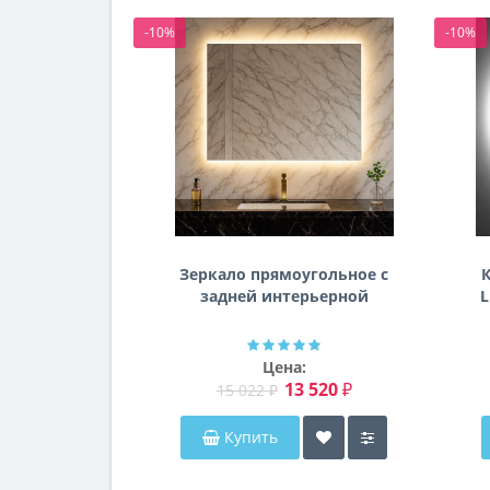
-10%
-10%
Зеркало прямоугольное с
К
задней интерьерной
L
эмбилайт подсветкой
Далтон
Цена:
13 520 ₽
15 022 ₽
Купить