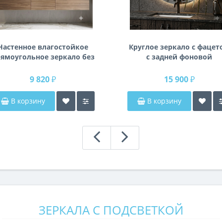
Настенное влагостойкое
Круглое зеркало с фацет
ямоугольное зеркало без
с задней фоновой
одсветки и без рамы 140
подсветкой Раунд 3
см (1400 мм)
9 820 ₽
15 900 ₽
В корзину
В корзину
ЗЕРКАЛА С ПОДСВЕТКОЙ