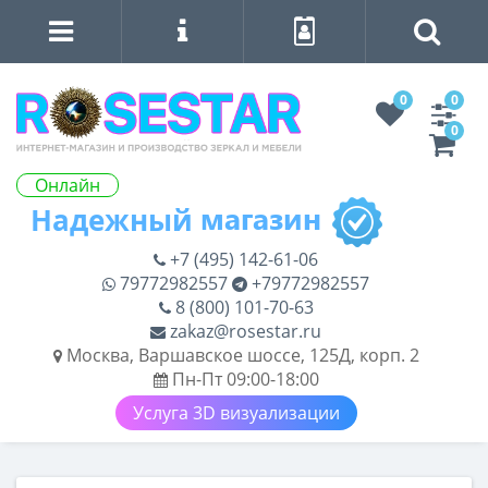
0
0
0
Онлайн
+7 (495) 142-61-06
79772982557
+79772982557
8 (800) 101-70-63
zakaz@rosestar.ru
Москва, Варшавское шоссе, 125Д, корп. 2
Пн-Пт 09:00-18:00
Услуга 3D визуализации