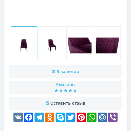
В наличии
Рейтинг:
Оставить отзыв
VK
Facebook
Telegram
Odnoklassniki
Skype
Twitter
Pinterest
WhatsApp
Mail.Ru
Viber