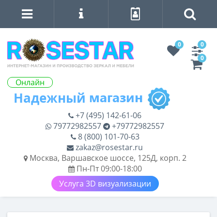
0
0
0
Онлайн
+7 (495) 142-61-06
79772982557
+79772982557
8 (800) 101-70-63
zakaz@rosestar.ru
Москва, Варшавское шоссе, 125Д, корп. 2
Пн-Пт 09:00-18:00
Услуга 3D визуализации