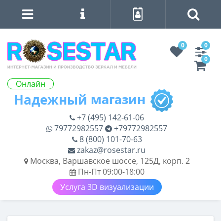
0
0
0
Онлайн
+7 (495) 142-61-06
79772982557
+79772982557
8 (800) 101-70-63
zakaz@rosestar.ru
Москва, Варшавское шоссе, 125Д, корп. 2
Пн-Пт 09:00-18:00
Услуга 3D визуализации