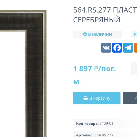
564.RS.277 ПЛАС
СЕРЕБРЯНЫЙ
В наличии
Р
VK
Faceboo
T
1 897 ₽/пог.
м
В корзину
Код товара:
9409-01
Артикул:
564.RS.277