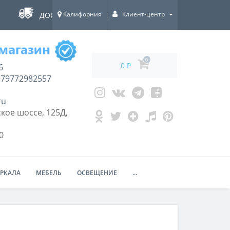
Калифорния
Клиент-центр
ДОСТАВКА ПО ВСЕЙ РОССИИ!
0
0 ₽
6
79772982557
ru
кое шоссе, 125Д,
0
ЕРКАЛА
МЕБЕЛЬ
ОСВЕЩЕНИЕ
...