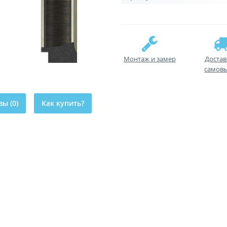
Монтаж и замер
Достав
самов
ы (0)
Как купить?