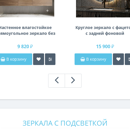
Настенное влагостойкое
Круглое зеркало с фацет
ямоугольное зеркало без
с задней фоновой
одсветки и без рамы 140
подсветкой Раунд 3
см (1400 мм)
9 820 ₽
15 900 ₽
В корзину
В корзину
ЗЕРКАЛА С ПОДСВЕТКОЙ