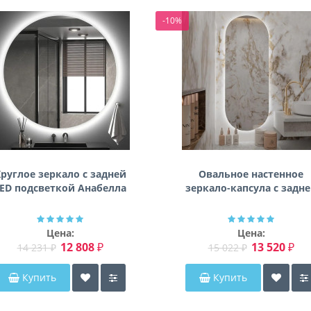
-10%
руглое зеркало с задней
Овальное настенное
ED подсветкой Анабелла
зеркало-капсула с задн
фоновой подсветкой
Мэриэнн
Цена:
Цена:
12 808 ₽
13 520 ₽
14 231 ₽
15 022 ₽
Купить
Купить