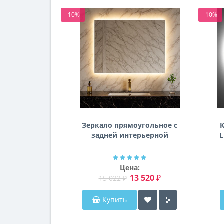
-10%
-10%
Зеркало прямоугольное с
К
задней интерьерной
L
эмбилайт подсветкой
Далтон
Цена:
13 520 ₽
15 022 ₽
Купить