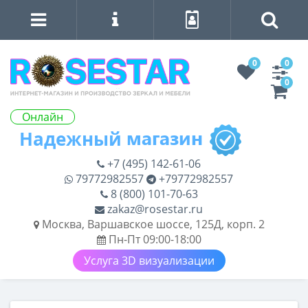
0
0
0
Онлайн
+7 (495) 142-61-06
79772982557
+79772982557
8 (800) 101-70-63
zakaz@rosestar.ru
Москва, Варшавское шоссе, 125Д, корп. 2
Пн-Пт 09:00-18:00
Услуга 3D визуализации