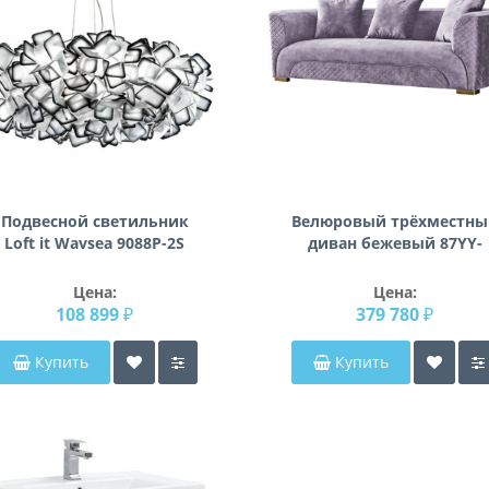
Подвесной светильник
Велюровый трёхместны
Loft it Wavsea 9088P-2S
диван бежевый 87YY-
black
2047-3 BG
Цена:
Цена:
108 899 ₽
379 780 ₽
Купить
Купить