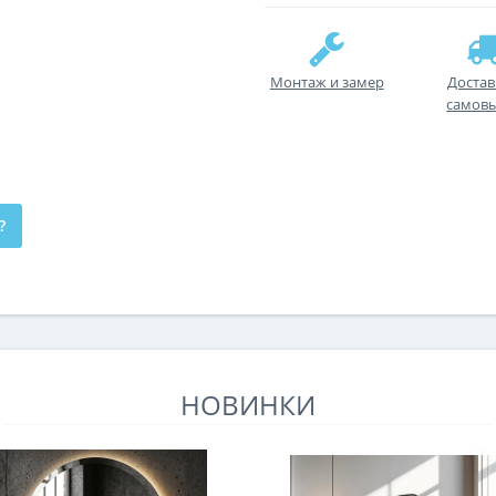
Монтаж и замер
Достав
самов
?
НОВИНКИ