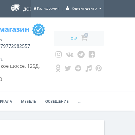
Калифорния
Клиент-центр
ДОСТАВКА ПО ВСЕЙ РОССИИ!
0
0 ₽
6
79772982557
ru
кое шоссе, 125Д,
0
ЕРКАЛА
МЕБЕЛЬ
ОСВЕЩЕНИЕ
...