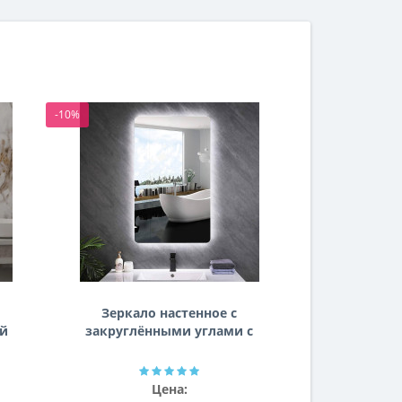
-10%
-10%
Зеркало настенное с
Зеркало
ей
закруглёнными углами с
комби
задней подсветкой
фронталь
эмбилайт Эмбиенс
фоновой
Г
Цена: