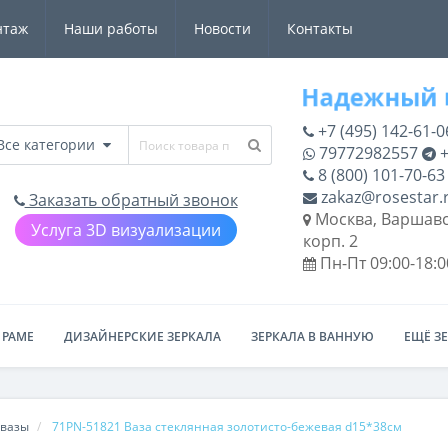
нтаж
Наши работы
Новости
Контакты
+7 (495) 142-61-0
Все категории
79772982557
+
8 (800) 101-70-63
zakaz@rosestar.
Заказать обратный звонок
Москва, Варшавс
Услуга 3D визуализации
корп. 2
Пн-Пт 09:00-18:0
 РАМЕ
ДИЗАЙНЕРСКИЕ ЗЕРКАЛА
ЗЕРКАЛА В ВАННУЮ
ЕЩЁ З
 вазы
71PN-51821 Ваза стеклянная золотисто-бежевая d15*38см