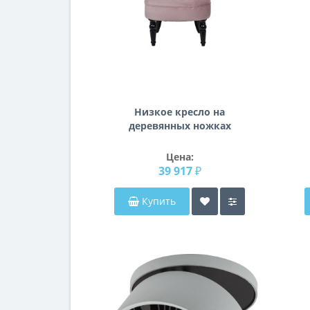
Низкое кресло на
деревянных ножках
велюр дымчато-розовый
46*61*70см 24YJ-8044B-
Цена:
06418
39 917 ₽
Купить