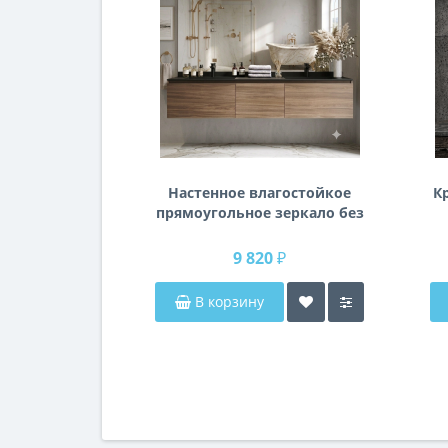
Настенное влагостойкое
К
прямоугольное зеркало без
подсветки и без рамы 140
см (1400 мм)
9 820 ₽
В корзину