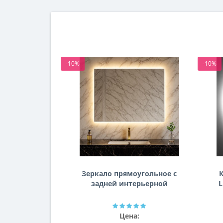
-10%
-10%
Зеркало прямоугольное с
К
задней интерьерной
L
эмбилайт подсветкой
Далтон
Цена: