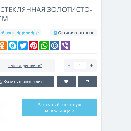
А СТЕКЛЯННАЯ ЗОЛОТИСТО-
СМ
ейтинг:
Оставить отзыв
k
elegram
Odnoklassniki
Skype
Twitter
Pinterest
WhatsApp
Mail.Ru
Viber
Нашли дешевле?
Купить в один клик
Заказать бесплатную
консультацию