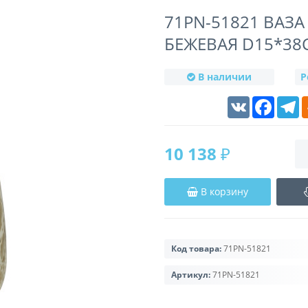
71PN-51821 ВАЗ
БЕЖЕВАЯ D15*38
В наличии
Р
VK
Faceboo
T
10 138 ₽
В корзину
Код товара:
71PN-51821
Артикул:
71PN-51821