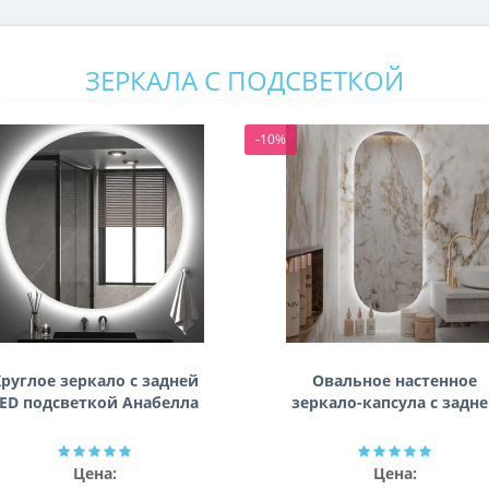
ЗЕРКАЛА С ПОДСВЕТКОЙ
-10%
руглое зеркало с задней
Овальное настенное
ED подсветкой Анабелла
зеркало-капсула с задн
фоновой подсветкой
Мэриэнн
Цена:
Цена: