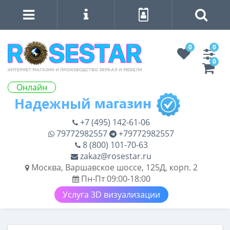
0
0
0
Онлайн
+7 (495) 142-61-06
79772982557
+79772982557
8 (800) 101-70-63
zakaz@rosestar.ru
Москва, Варшавское шоссе, 125Д, корп. 2
Пн-Пт 09:00-18:00
Услуга 3D визуализации