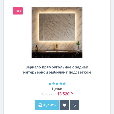
-10%
-1
Зеркало прямоугольное с задней
интерьерной эмбилайт подсветкой
Далтон
Цена:
13 520 ₽
15 022 ₽
Купить