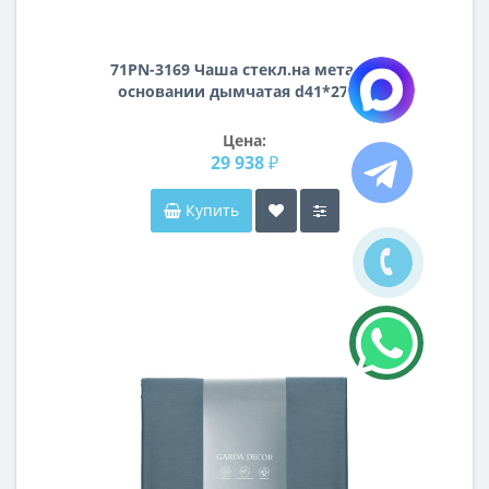
71PN-3169 Чаша стекл.на металл.
основании дымчатая d41*27cm
Цена:
29 938 ₽
Купить