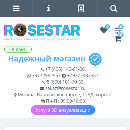
0
0
0
Онлайн
+7 (495) 142-61-06
79772982557
+79772982557
8 (800) 101-70-63
zakaz@rosestar.ru
Москва, Варшавское шоссе, 125Д, корп. 2
Пн-Пт 09:00-18:00
Услуга 3D визуализации