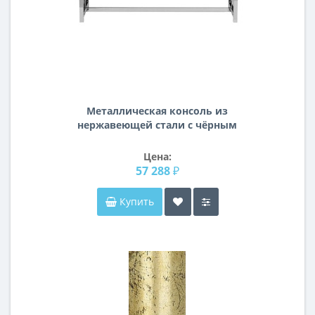
Металлическая консоль из
нержавеющей стали с чёрным
стеклом 40*120*78см GY-CST2051212
Цена:
57 288 ₽
Купить