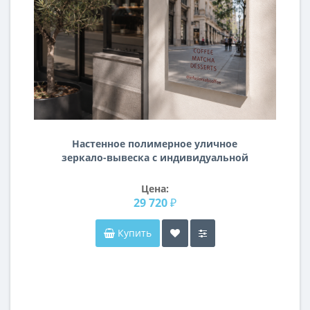
Настенное полимерное уличное
зеркало-вывеска с индивидуальной
надписью/логотипом/рисунком
PM002
Цена:
29 720 ₽
Купить