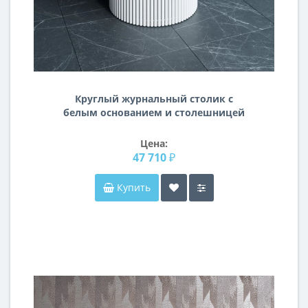
Круглый журнальный столик с
белым основанием и столешницей
из ЛДСП под белый мрамор 100 см
BN008
Цена:
47 710 ₽
Купить