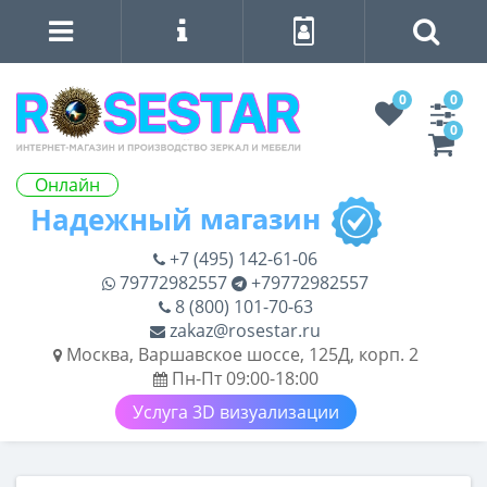
0
0
0
Онлайн
+7 (495) 142-61-06
79772982557
+79772982557
8 (800) 101-70-63
zakaz@rosestar.ru
Москва, Варшавское шоссе, 125Д, корп. 2
Пн-Пт 09:00-18:00
Услуга 3D визуализации