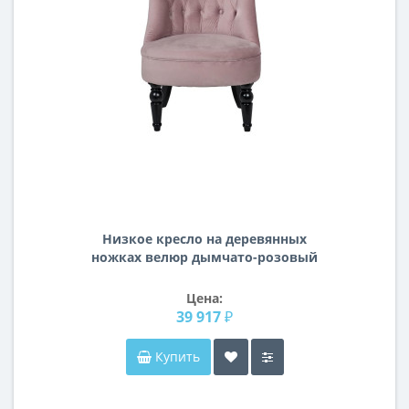
Низкое кресло на деревянных
ножках велюр дымчато-розовый
46*61*70см 24YJ-8044B-06418
Цена:
39 917 ₽
Купить