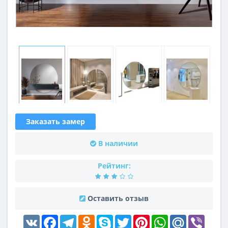
Заказать замер
В наличии
Рейтинг:
Оставить отзыв
VK
Facebook
Telegram
Odnoklassniki
Skype
Twitter
Pinterest
WhatsApp
Mail.Ru
Viber