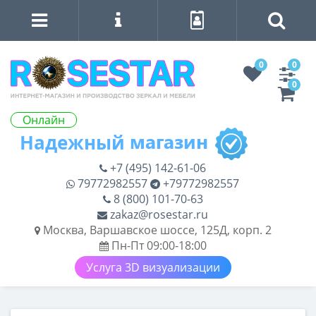
0
0
0
Онлайн
+7 (495) 142-61-06
79772982557
+79772982557
8 (800) 101-70-63
zakaz@rosestar.ru
Москва, Варшавское шоссе, 125Д, корп. 2
Пн-Пт 09:00-18:00
Услуга 3D визуализации