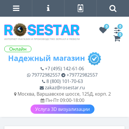
0
0
0
Онлайн
+7 (495) 142-61-06
79772982557
+79772982557
8 (800) 101-70-63
zakaz@rosestar.ru
Москва, Варшавское шоссе, 125Д, корп. 2
Пн-Пт 09:00-18:00
Услуга 3D визуализации