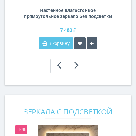
Настенное влагостойкое
прямоугольное зеркало без подсветки
и без рамы 120 см (1200 мм)
7 480 ₽
В корзину
ЗЕРКАЛА С ПОДСВЕТКОЙ
-10%
-1