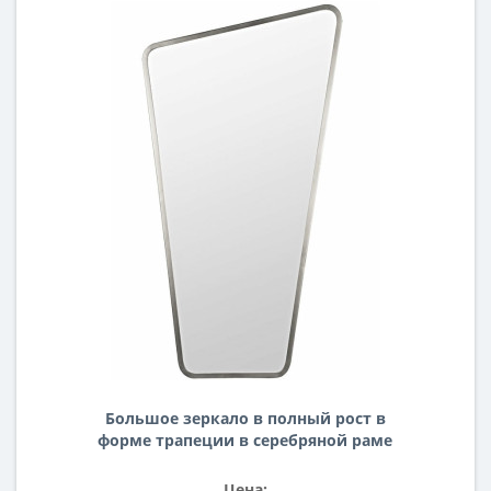
Большое зеркало в полный рост в
форме трапеции в серебряной раме
Fashion XL Silver (Фэшн) Smal
50/90*185 см
Цена: