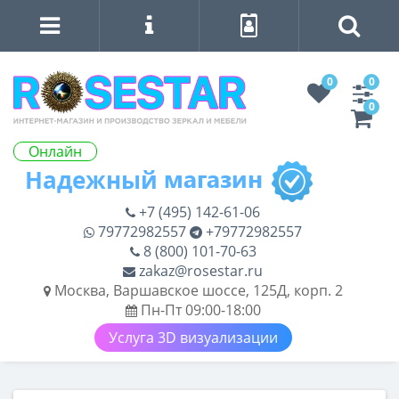
0
0
0
Онлайн
+7 (495) 142-61-06
79772982557
+79772982557
8 (800) 101-70-63
zakaz@rosestar.ru
Москва, Варшавское шоссе, 125Д, корп. 2
Пн-Пт 09:00-18:00
Услуга 3D визуализации