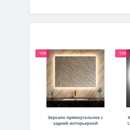
-10%
-10%
Зеркало прямоугольное с
К
задней интерьерной
L
эмбилайт подсветкой