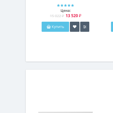
Далтон
Цена:
13 520 ₽
15 022 ₽
Купить