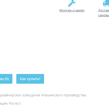
Монтаж и замер
Достав
самов
ы (0)
Как купить?
 дизайнерское освещение итальянского производства.
цию Ростест.