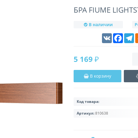
БРА FIUME LIGHTS
В наличии
Р
VK
Faceboo
T
5 169 ₽
В корзину
Код товара:
Артикул:
810638