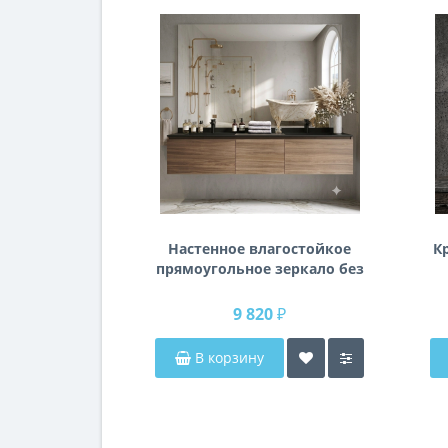
Настенное влагостойкое
К
прямоугольное зеркало без
подсветки и без рамы 140
см (1400 мм)
9 820 ₽
В корзину