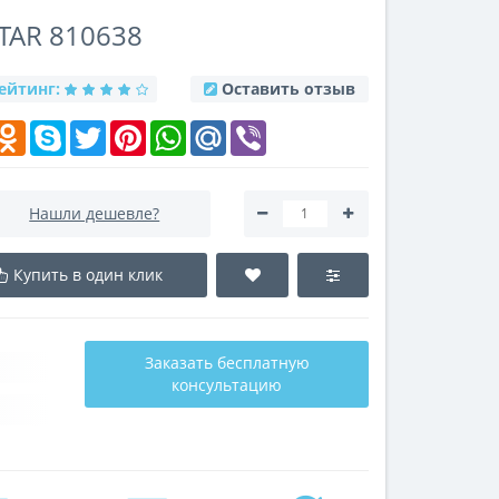
TAR 810638
ейтинг:
Оставить отзыв
k
elegram
Odnoklassniki
Skype
Twitter
Pinterest
WhatsApp
Mail.Ru
Viber
Нашли дешевле?
Купить в один клик
Заказать бесплатную
консультацию