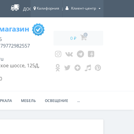
Калифорния
Клиент-центр
ДОСТАВКА ПО ВСЕЙ РОССИИ!
0
0 ₽
6
79772982557
ru
кое шоссе, 125Д,
0
ЕРКАЛА
МЕБЕЛЬ
ОСВЕЩЕНИЕ
...