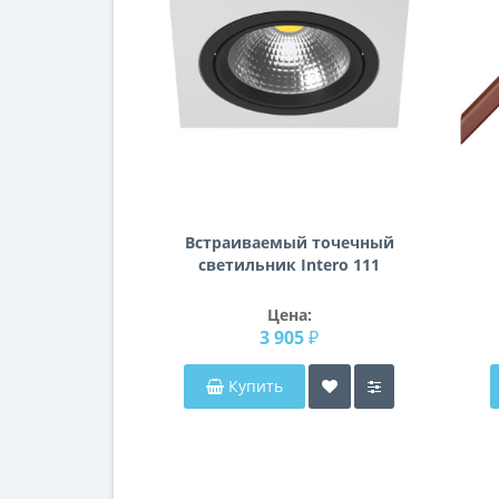
Встраиваемый точечный
светильник Intero 111
Intero 111 Lightstar i81607
Цена:
3 905 ₽
Купить