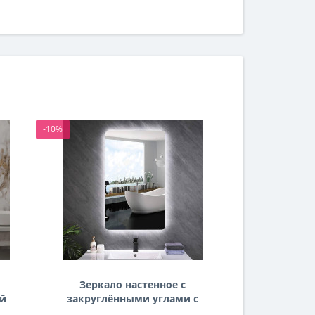
-10%
-10%
Зеркало настенное с
Зеркало
ей
закруглёнными углами с
комби
задней подсветкой
фронталь