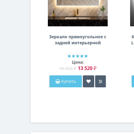
Зеркало прямоугольное с
К
задней интерьерной
L
эмбилайт подсветкой
Далтон
Цена:
13 520 ₽
15 022 ₽
Купить