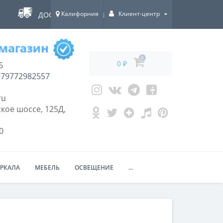
Калифорния
Клиент-центр
ДОСТАВКА ПО ВСЕЙ РОССИИ!
0
0 ₽
6
79772982557
ru
кое шоссе, 125Д,
0
ЕРКАЛА
МЕБЕЛЬ
ОСВЕЩЕНИЕ
...