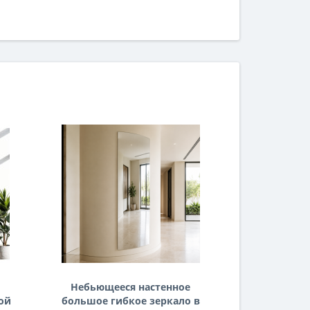
Небьющееся настенное
Гибкое
ой
большое гибкое зеркало в
зерк