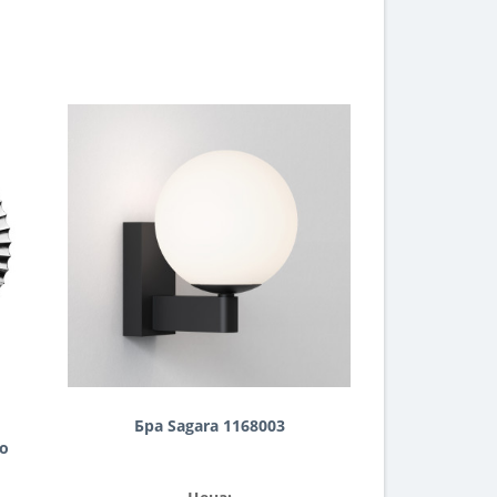
Бра Sagara 1168003
о