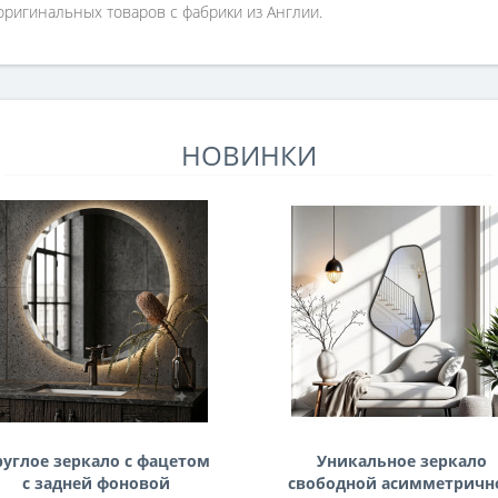
ригинальных товаров с фабрики из Англии.
НОВИНКИ
руглое зеркало с фацетом
Уникальное зеркало
с задней фоновой
свободной асимметричн