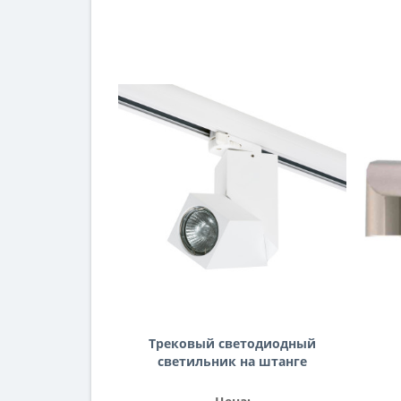
Трековый светодиодный
светильник на штанге
Illumo Illumo Lightstar
A3T051056