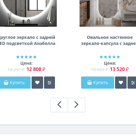
руглое зеркало с задней
Овальное настенное
ED подсветкой Анабелла
зеркало-капсула с задн
фоновой подсветкой
Мэриэнн
Цена:
Цена:
12 808 ₽
13 520 ₽
14 231 ₽
15 022 ₽
Купить
Купить