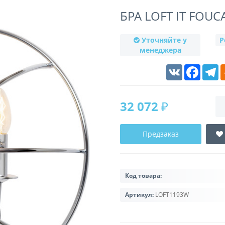
БРА LOFT IT FOU
Уточняйте у
Р
менеджера
VK
Faceboo
T
32 072 ₽
Предзаказ
Код товара:
Артикул:
LOFT1193W