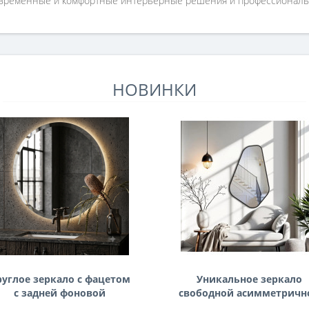
овременные и комфортные интерьерные решения и профессионал
НОВИНКИ
руглое зеркало с фацетом
Уникальное зеркало
с задней фоновой
свободной асимметричн
подсветкой Раунд 3
формы в раме из