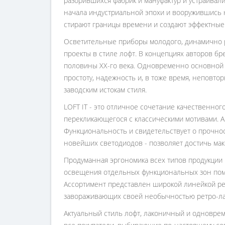
разорившихся фабрик и мануфактур и устраивал
начала индустриальной эпохи и вооружившись
стирают границы времени и создают эффектные
Осветительные приборы молодого, динамично р
проекты в стиле лофт. В концепциях авторов бр
половины ХХ-го века. Одновременно основной 
простоту, надежность и, в тоже время, неповт
заводским истокам стиля.
LOFT IT - это отличное сочетание качественног
перекликающегося с классическими мотивами. Ак
Функциональность и свидетельствует о прочно
новейших светодиодов - позволяет достичь ма
Продуманная эргономика всех типов продукции 
освещения отдельных функциональных зон поме
Ассортимент представлен широкой линейкой ре
завораживающих своей необычностью ретро-ла
Актуальный стиль лофт, лаконичный и одноврем