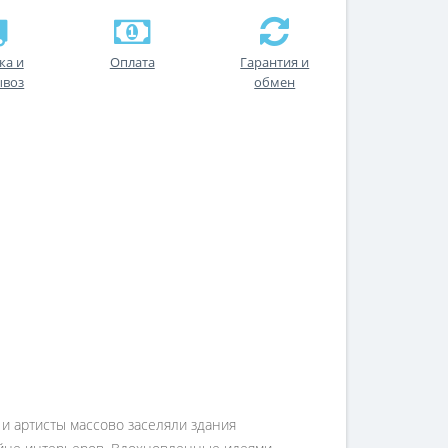
ка и
Оплата
Гарантия и
ывоз
обмен
 и артисты массово заселяли здания