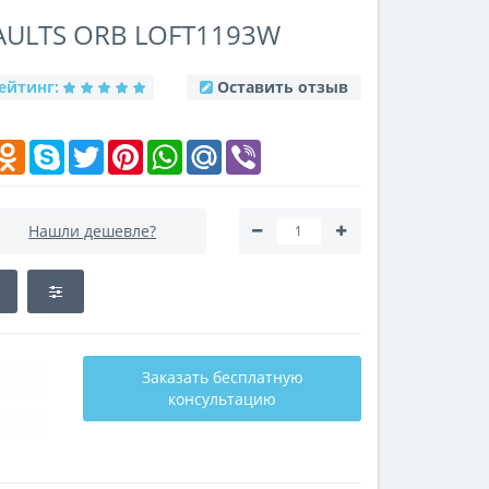
CAULTS ORB LOFT1193W
ейтинг:
Оставить отзыв
k
elegram
Odnoklassniki
Skype
Twitter
Pinterest
WhatsApp
Mail.Ru
Viber
Нашли дешевле?
Заказать бесплатную
консультацию