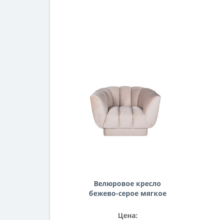
Велюровое кресло
бежево-серое мягкое
Fabio 104*96*74см Bel03
Цена: