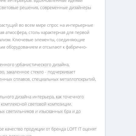
зайне интерьеров. Вдохновленные идеями
 световые решения, современные дизайнеры
растущий во всем мире спрос на интерьерные
ая атмосфера, столь характерная для первой
мализм. Ключевые элементы, соединяющие
ным оборудованием и отсылают к фабрично-
менного урбанистического дизайна,
о, закаленное стекло - подчеркивает
енных сплавов, специальных металлопокрытий,
льного дизайна интерьера, как точечного
комплексной световой композиции.
ых светильников и изысканных бра и до
 качество продукции от бренда LOFT IT оценят