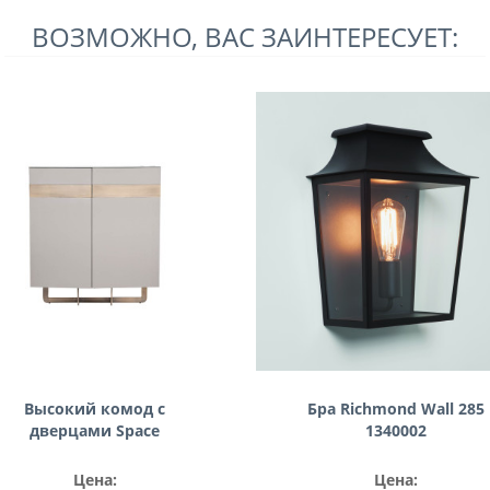
ВОЗМОЖНО, ВАС ЗАИНТЕРЕСУЕТ:
Высокий комод с
Бра Richmond Wall 285
дверцами Space
1340002
115*45*125см 58DB-
CHH14803
Цена:
Цена: