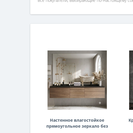
все покупатели, выбирающие по-настоящему с
Настенное влагостойкое
К
прямоугольное зеркало без
подсветки и без рамы 140