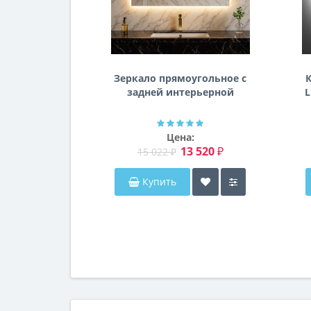
Зеркало прямоугольное с
К
задней интерьерной
L
эмбилайт подсветкой
Далтон
Цена:
13 520 ₽
15 022 ₽
Купить