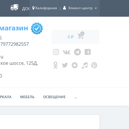
Калифорния
Клиент-центр
ДОСТАВКА ПО ВСЕЙ РОССИИ!
0
0 ₽
6
79772982557
ru
кое шоссе, 125Д,
0
ЕРКАЛА
МЕБЕЛЬ
ОСВЕЩЕНИЕ
...