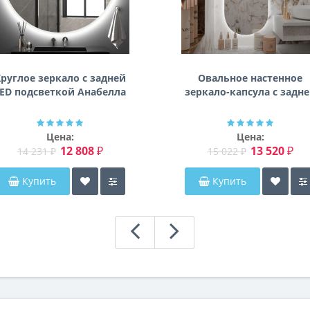
руглое зеркало с задней
Овальное настенное
ED подсветкой Анабелла
зеркало-капсула с задн
фоновой подсветкой
Мэриэнн
Цена:
Цена:
12 808 ₽
13 520 ₽
14 231 ₽
15 022 ₽
Купить
Купить