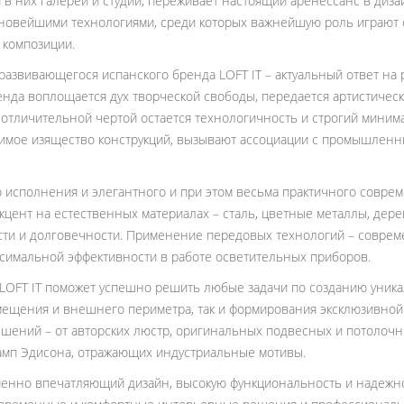
и в них галереи и студии, переживает настоящий aренессанс в ди
 новейшими технологиями, среди которых важнейшую роль играют
 композиции.
азвивающегося испанского бренда LOFT IT – актуальный ответ на 
енда воплощается дух творческой свободы, передается артистическ
отличительной чертой остается технологичность и строгий мини
оримое изящество конструкций, вызывают ассоциации с промышлен
о исполнения и элегантного и при этом весьма практичного совре
цент на естественных материалах – сталь, цветные металлы, дерев
сти и долговечности. Применение передовых технологий – соврем
ксимальной эффективности в работе осветительных приборов.
LOFT IT поможет успешно решить любые задачи по созданию уника
щения и внешнего периметра, так и формирования эксклюзивной 
шений – от авторских люстр, оригинальных подвесных и потолочн
мп Эдисона, отражающих индустриальные мотивы.
енно впечатляющий дизайн, высокую функциональность и надежное