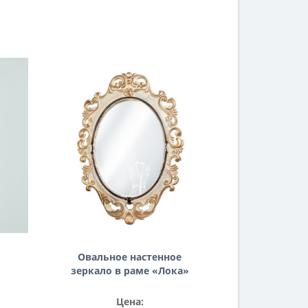
Овальное настенное
зеркало в раме «Лока»
Слоновая кость/золото/
кракелюр
Цена: