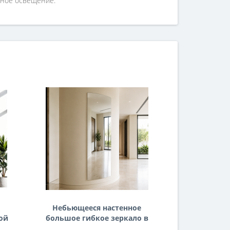
ьное освещение.
Небьющееся настенное
Гибкое
ой
большое гибкое зеркало в
зерк
полный рост для улицы и