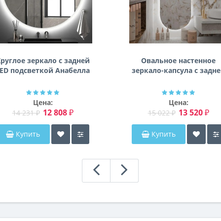
руглое зеркало с задней
Овальное настенное
ED подсветкой Анабелла
зеркало-капсула с задн
фоновой подсветкой
Мэриэнн
Цена:
Цена:
12 808 ₽
13 520 ₽
14 231 ₽
15 022 ₽
Купить
Купить