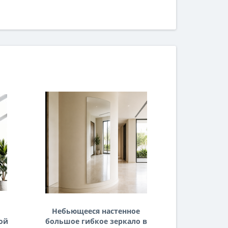
Небьющееся настенное
Гибкое
ой
большое гибкое зеркало в
зерк