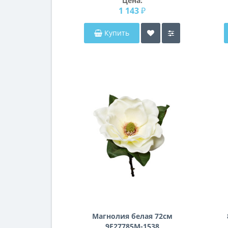
Цена:
1 143 ₽
Купить
Магнолия белая 72см
9F27785M-1538