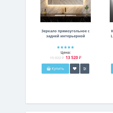
Зеркало прямоугольное с
К
задней интерьерной
L
эмбилайт подсветкой
Далтон
Цена:
13 520 ₽
15 022 ₽
Купить