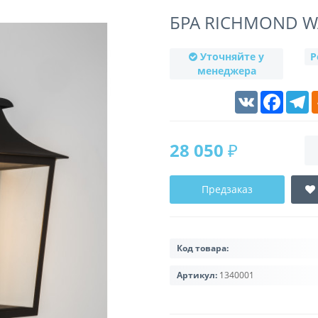
БРА RICHMOND WA
Уточняйте у
Р
менеджера
VK
Faceboo
T
28 050 ₽
Предзаказ
Код товара:
Артикул:
1340001