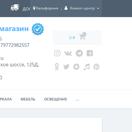
Калифорния
Клиент-центр
ДОСТАВКА ПО ВСЕЙ РОССИИ!
0
0 ₽
6
79772982557
ru
кое шоссе, 125Д,
0
ЕРКАЛА
МЕБЕЛЬ
ОСВЕЩЕНИЕ
...