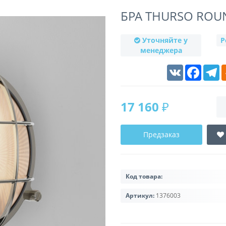
БРА THURSO ROU
Уточняйте у
Р
менеджера
VK
Faceboo
T
17 160 ₽
Предзаказ
Код товара:
Артикул:
1376003