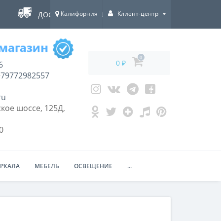
Калифорния
Клиент-центр
ДОСТАВКА ПО ВСЕЙ РОССИИ!
0
0 ₽
6
79772982557
ru
кое шоссе, 125Д,
0
ЕРКАЛА
МЕБЕЛЬ
ОСВЕЩЕНИЕ
...