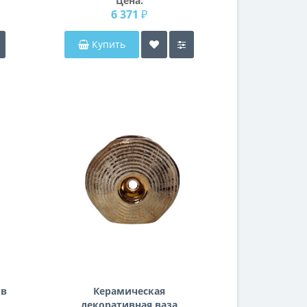
Цена:
6 371 ₽
Купить
 в
Керамическая
декоративная ваза