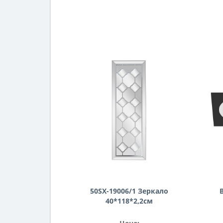
50SX-19006/1 Зеркало
40*118*2,2см
I