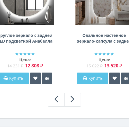
руглое зеркало с задней
Овальное настенное
ED подсветкой Анабелла
зеркало-капсула с задн
фоновой подсветкой
Мэриэнн
Цена:
Цена:
12 808 ₽
13 520 ₽
14 231 ₽
15 022 ₽
Купить
Купить