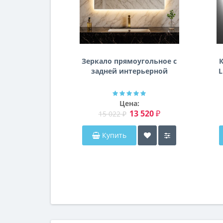
Зеркало прямоугольное с
К
задней интерьерной
L
эмбилайт подсветкой
Далтон
Цена:
13 520 ₽
15 022 ₽
Купить