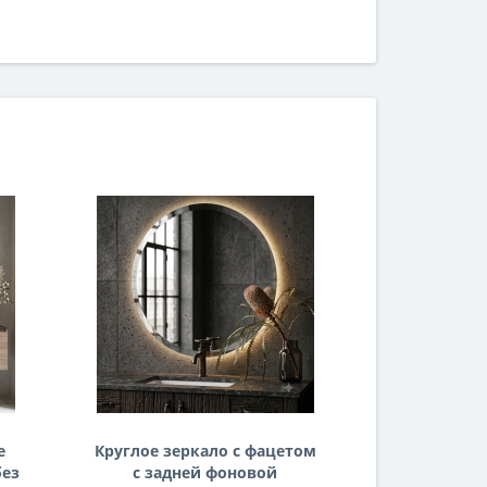
е
Круглое зеркало с фацетом
Уникаль
без
с задней фоновой
свободной