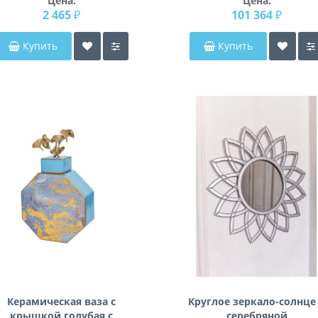
Цена:
Цена:
2 465 ₽
101 364 ₽
Купить
Купить
Керамическая ваза с
Круглое зеркало-солнце
крышкой голубая с
серебряной