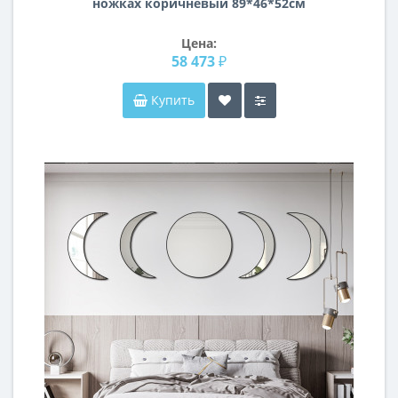
ножках коричневый 89*46*52см
PJC236-PJ843
Цена:
58 473 ₽
Купить