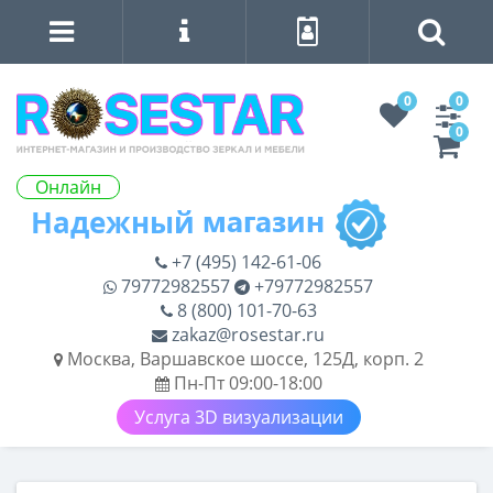
0
0
0
Онлайн
+7 (495) 142-61-06
79772982557
+79772982557
8 (800) 101-70-63
zakaz@rosestar.ru
Москва, Варшавское шоссе, 125Д, корп. 2
Пн-Пт 09:00-18:00
Услуга 3D визуализации