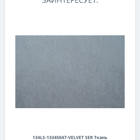
134LS-13345047-VELVET SER Ткань