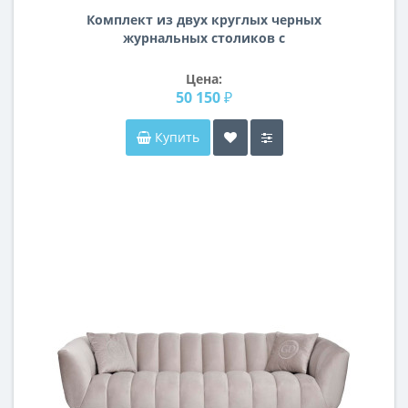
Комплект из двух круглых черных
журнальных столиков с
металлическим подстольем с
деревянной столешницей Холден
Цена:
50 150 ₽
Купить