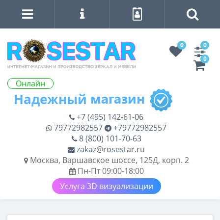
0
0
0
Онлайн
+7 (495) 142-61-06
79772982557
+79772982557
8 (800) 101-70-63
zakaz@rosestar.ru
Москва, Варшавское шоссе, 125Д, корп. 2
Пн-Пт 09:00-18:00
Услуга 3D визуализации