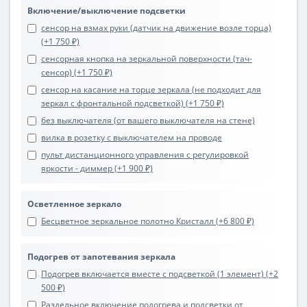
Включение/выключение подсветки
сенсор на взмах руки (датчик на движение возле торца)
(+1 750 ₽)
сенсорная кнопка на зеркальной поверхности (тач-
сенсор) (+1 750 ₽)
сенсор на касание на торце зеркала (не подходит для
зеркал с фронтальной подсветкой) (+1 750 ₽)
без выключателя (от вашего выключателя на стене)
вилка в розетку с выключателем на проводе
пульт дистанционного управления с регулировкой
яркости - диммер (+1 900 ₽)
Осветленное зеркало
Бесцветное зеркальное полотно Кристалл (+6 800 ₽)
Подогрев от запотевания зеркала
Подогрев включается вместе с подсветкой (1 элемент) (+2
500 ₽)
Раздельное включение подогрева и подсветки от