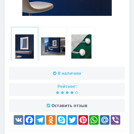
В наличии
Рейтинг:
Оставить отзыв
VK
Facebook
Telegram
Odnoklassniki
Skype
Twitter
Pinterest
WhatsApp
Mail.Ru
Viber