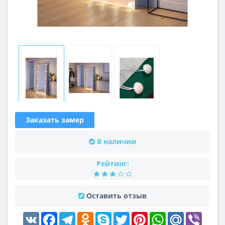
Заказать замер
В наличии
Рейтинг:
Оставить отзыв
VK
Facebook
Telegram
Odnoklassniki
Skype
Twitter
Pinterest
WhatsApp
Mail.Ru
Viber