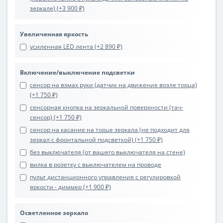
зеркале) (+3 900 ₽)
Увеличенная яркость
усиленная LED лента (+2 890 ₽)
Включение/выключение подсветки
сенсор на взмах руки (датчик на движение возле торца)
(+1 750 ₽)
сенсорная кнопка на зеркальной поверхности (тач-
сенсор) (+1 750 ₽)
сенсор на касание на торце зеркала (не подходит для
зеркал с фронтальной подсветкой) (+1 750 ₽)
без выключателя (от вашего выключателя на стене)
вилка в розетку с выключателем на проводе
пульт дистанционного управления с регулировкой
яркости - диммер (+1 900 ₽)
Осветленное зеркало