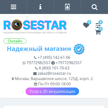
0
0
0
Онлайн
+7 (495) 142-61-06
79772982557
+79772982557
8 (800) 101-70-63
zakaz@rosestar.ru
Москва, Варшавское шоссе, 125Д, корп. 2
Пн-Пт 09:00-18:00
Услуга 3D визуализации