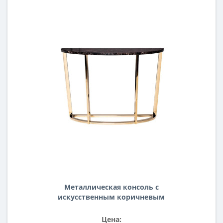
Металлическая консоль с
искусственным коричневым
мрамором и золотыми ножками
Dark Emperador 120*40*80см 33FS-
Цена: