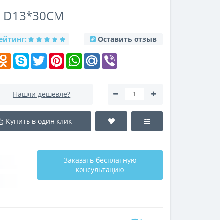
А D13*30СМ
ейтинг:
Оставить отзыв
k
elegram
Odnoklassniki
Skype
Twitter
Pinterest
WhatsApp
Mail.Ru
Viber
Нашли дешевле?
Купить в один клик
Заказать бесплатную
консультацию