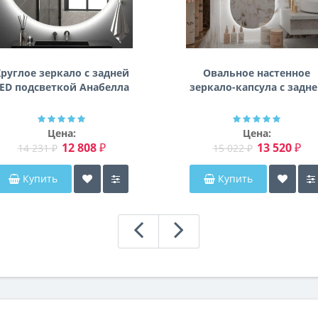
руглое зеркало с задней
Овальное настенное
ED подсветкой Анабелла
зеркало-капсула с задн
фоновой подсветкой
Мэриэнн
Цена:
Цена:
12 808 ₽
13 520 ₽
14 231 ₽
15 022 ₽
Купить
Купить