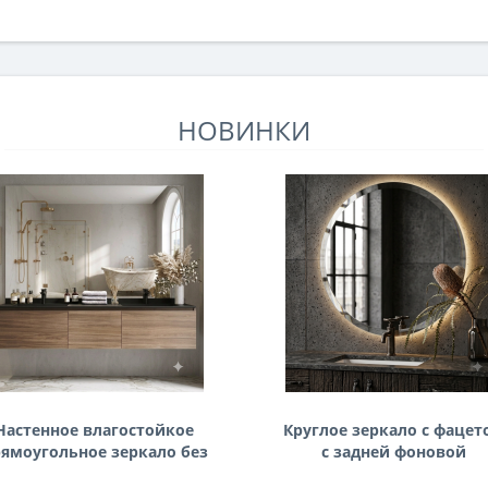
НОВИНКИ
Настенное влагостойкое
Круглое зеркало с фацет
ямоугольное зеркало без
с задней фоновой
одсветки и без рамы 140
подсветкой Раунд 3