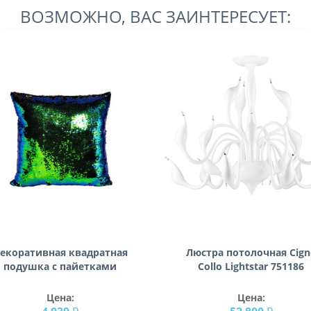
ВОЗМОЖНО, ВАС ЗАИНТЕРЕСУЕТ:
екоративная квадратная
Люстра потолочная Cign
подушка с пайетками
Collo Lightstar 751186
синяя/зеленая 45*45см
28ML-P00114
Цена:
Цена: