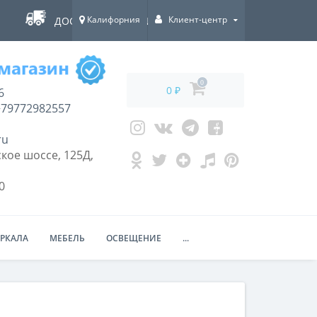
Калифорния
Клиент-центр
ДОСТАВКА ПО ВСЕЙ РОССИИ!
0
0 ₽
6
79772982557
ru
кое шоссе, 125Д,
0
ЕРКАЛА
МЕБЕЛЬ
ОСВЕЩЕНИЕ
...