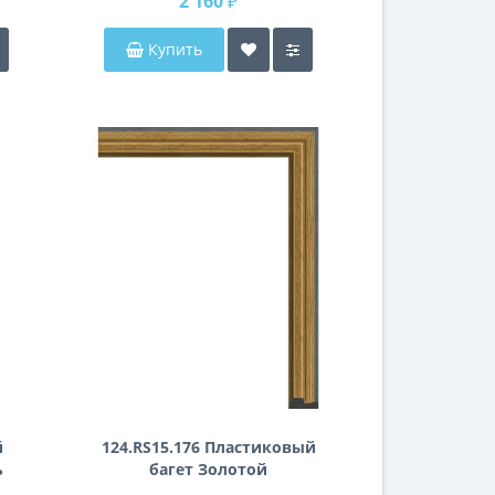
2 160 ₽
Купить
й
124.RS15.176 Пластиковый
ь
багет Золотой