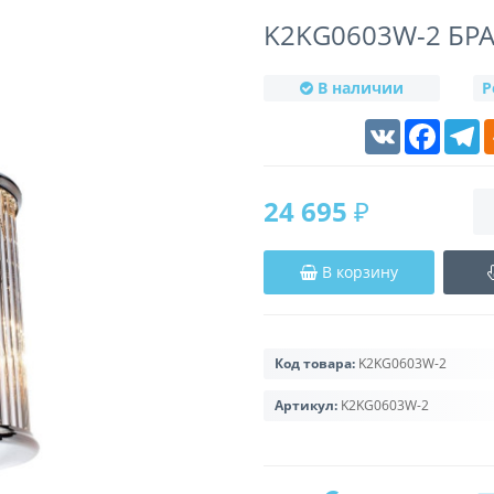
K2KG0603W-2 БР
В наличии
Р
VK
Faceboo
T
24 695 ₽
В корзину
Код товара:
K2KG0603W-2
Артикул:
K2KG0603W-2