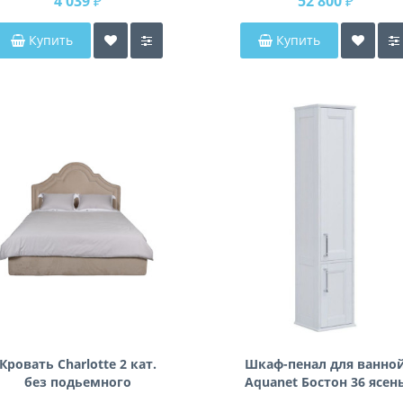
4 039 ₽
52 800 ₽
Купить
Купить
Кровать Charlotte 2 кат.
Шкаф-пенал для ванно
без подьемного
Aquanet Бостон 36 ясен
механизма GD-