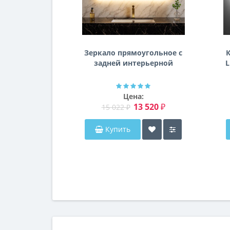
Зеркало прямоугольное с
К
задней интерьерной
L
эмбилайт подсветкой
Далтон
Цена:
13 520 ₽
15 022 ₽
Купить