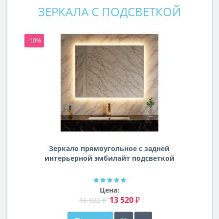
ЗЕРКАЛА С ПОДСВЕТКОЙ
-10%
-1
Зеркало прямоугольное с задней
интерьерной эмбилайт подсветкой
Далтон
Цена:
13 520 ₽
15 022 ₽