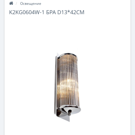
Освещение
K2KG0604W-1 БРА D13*42СМ