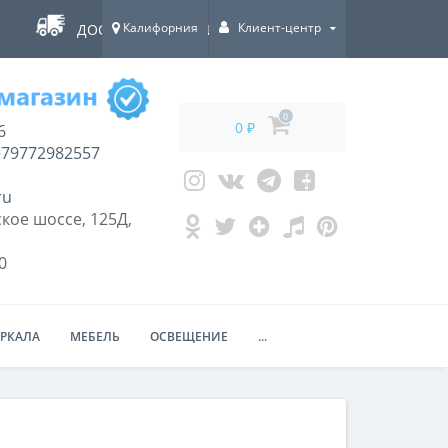
Калифорния
Клиент-центр
ДОСТАВКА ПО ВСЕЙ РОССИИ!
0
0 ₽
6
79772982557
ru
кое шоссе, 125Д,
0
ЕРКАЛА
МЕБЕЛЬ
ОСВЕЩЕНИЕ
...