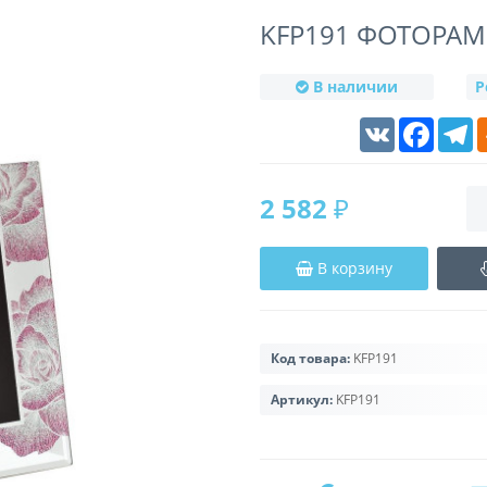
KFP191 ФОТОРАМ
В наличии
Р
VK
Faceboo
T
2 582 ₽
В корзину
Код товара:
KFP191
Артикул:
KFP191