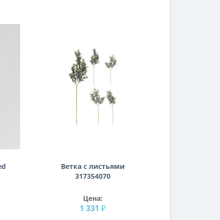
ed
Ветка с листьями
317354070
Цена:
1 331 ₽