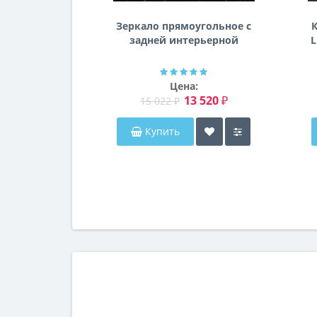
Зеркало прямоугольное с
К
задней интерьерной
L
эмбилайт подсветкой
Далтон
Цена:
13 520 ₽
15 022 ₽
Купить