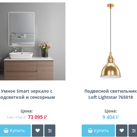
Умное Smart зеркало с
Подвесной светильник
подсветкой и сенсорным
Loft Lightstar 765018
экраном с Android OS
SM001-7 500х700 мм
Цена:
Цена:
73 095 ₽
9 404 ₽
146 190 ₽
Купить
Купить