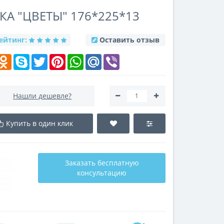
КА "ЦВЕТЫ" 176*225*13
ейтинг:
Оставить отзыв
k
elegram
Odnoklassniki
Skype
Twitter
Pinterest
WhatsApp
Mail.Ru
Viber
Нашли дешевле?
Купить в один клик
Заказать бесплатную
консультацию