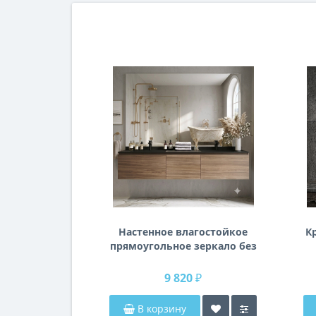
Настенное влагостойкое
К
прямоугольное зеркало без
подсветки и без рамы 140
см (1400 мм)
9 820 ₽
В корзину