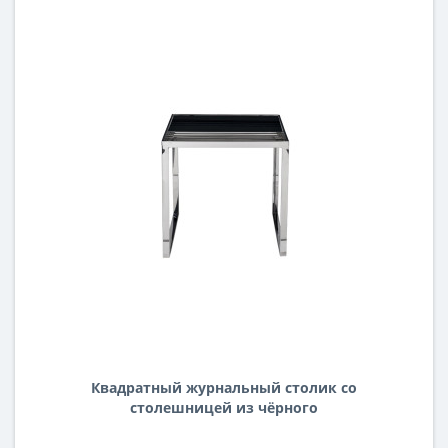
Квадратный журнальный столик со
столешницей из чёрного
закаленного стекла с основанием из
нержавеющей стали цвета хром