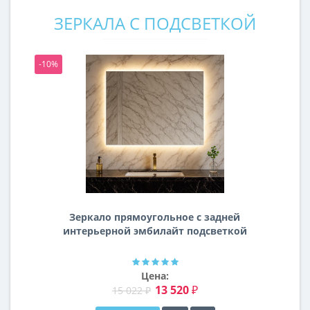
ЗЕРКАЛА С ПОДСВЕТКОЙ
-10%
-1
Зеркало прямоугольное с задней
интерьерной эмбилайт подсветкой
Далтон
Цена:
13 520 ₽
15 022 ₽