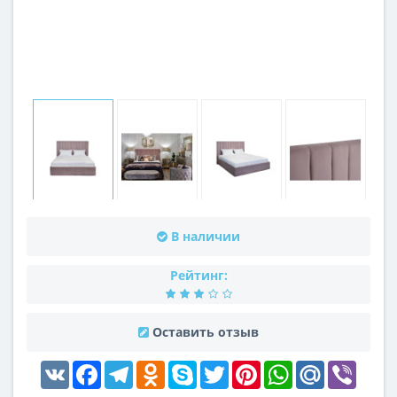
В наличии
Рейтинг:
Оставить отзыв
VK
Facebook
Telegram
Odnoklassniki
Skype
Twitter
Pinterest
WhatsApp
Mail.Ru
Viber