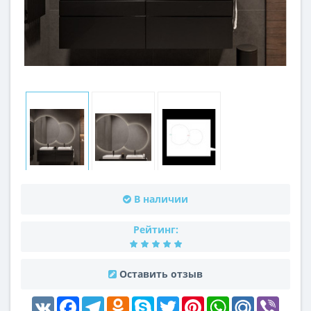
В наличии
Рейтинг:
Оставить отзыв
VK
Facebook
Telegram
Odnoklassniki
Skype
Twitter
Pinterest
WhatsApp
Mail.Ru
Viber