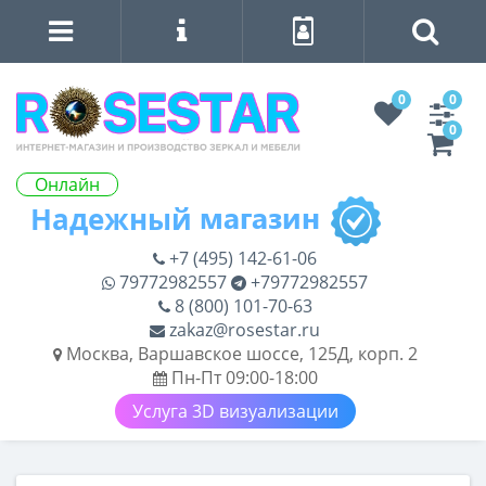
0
0
0
Онлайн
+7 (495) 142-61-06
79772982557
+79772982557
8 (800) 101-70-63
zakaz@rosestar.ru
Москва, Варшавское шоссе, 125Д, корп. 2
Пн-Пт 09:00-18:00
Услуга 3D визуализации