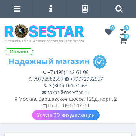
0
0
0
Онлайн
+7 (495) 142-61-06
79772982557
+79772982557
8 (800) 101-70-63
zakaz@rosestar.ru
Москва, Варшавское шоссе, 125Д, корп. 2
Пн-Пт 09:00-18:00
Услуга 3D визуализации