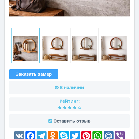
Заказать замер
В наличии
Рейтинг:
Оставить отзыв
VK
Facebook
Telegram
Odnoklassniki
Skype
Twitter
Pinterest
WhatsApp
Mail.Ru
Viber