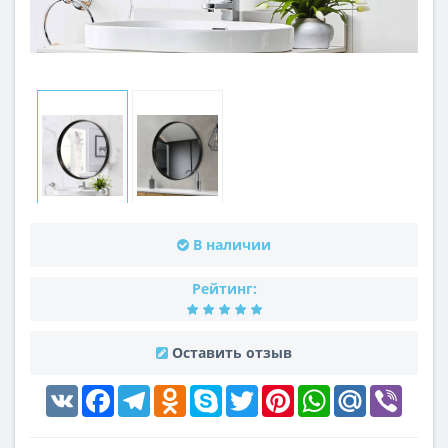
В наличии
Рейтинг:
Оставить отзыв
VK
Facebook
Telegram
Odnoklassniki
Skype
Twitter
Pinterest
WhatsApp
Mail.Ru
Viber