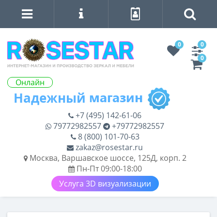
0
0
0
Онлайн
+7 (495) 142-61-06
79772982557
+79772982557
8 (800) 101-70-63
zakaz@rosestar.ru
Москва, Варшавское шоссе, 125Д, корп. 2
Пн-Пт 09:00-18:00
Услуга 3D визуализации