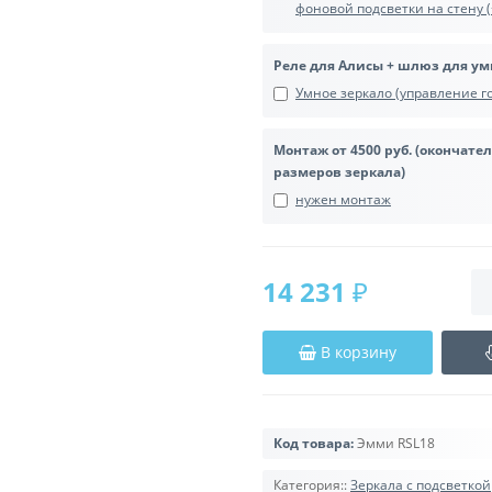
фоновой подсветки на стену (
Реле для Алисы + шлюз для ум
Умное зеркало (управление го
Монтаж от 4500 руб. (окончате
размеров зеркала)
нужен монтаж
14 231 ₽
В корзину
Код товара:
Эмми RSL18
Категория::
Зеркала с подсветкой