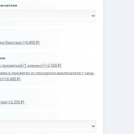
лючателя
о Кристалл (+6 800 ₽)
ала
 подсветкой (1 элемент) (+2 500 ₽)
ева и подсветки от сенсорного выключателя + часы,
) (+6 480 ₽)
ра (+2 200 ₽)