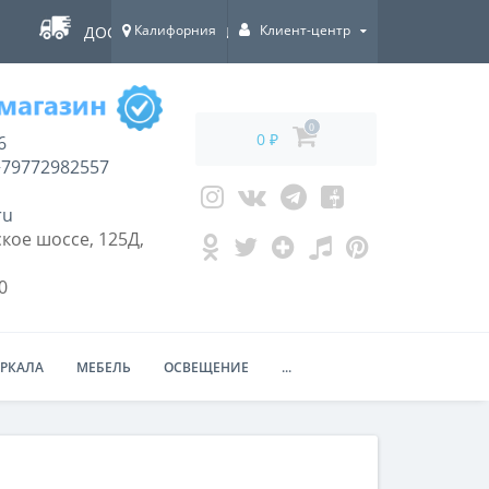
Калифорния
Клиент-центр
ДОСТАВКА ПО ВСЕЙ РОССИИ!
0
0 ₽
6
79772982557
ru
кое шоссе, 125Д,
0
ЕРКАЛА
МЕБЕЛЬ
ОСВЕЩЕНИЕ
...