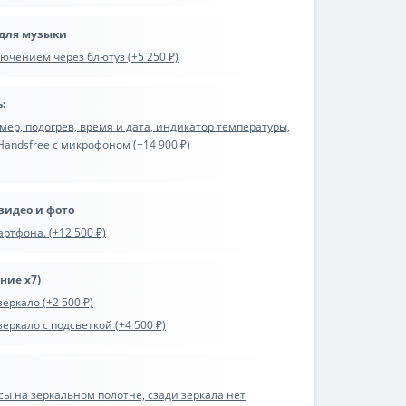
 для музыки
ючением через блютуз (+5 250 ₽)
:
р, подогрев, время и дата, индикатор температуры,
 Handsfree с микрофоном (+14 900 ₽)
видео и фото
ртфона. (+12 500 ₽)
ние х7)
еркало (+2 500 ₽)
ркало с подсветкой (+4 500 ₽)
сы на зеркальном полотне, сзади зеркала нет