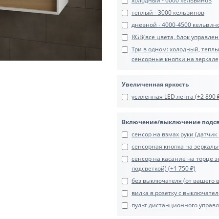
холодный - 6000 кельвинов
тёплый - 3000 кельвинов
дневной - 4000-4500 кельвин
RGB(все цвета, блок управлени
Три в одном: холодный, тепл
сенсорные кнопки на зеркале)
Увеличенная яркость
усиленная LED лента (+2 890 
Включение/выключение подс
сенсор на взмах руки (датчик 
сенсорная кнопка на зеркальн
сенсор на касание на торце з
подсветкой) (+1 750 ₽)
без выключателя (от вашего 
вилка в розетку с выключате
пульт дистанционного управле