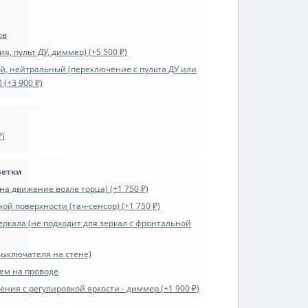
ов
я, пульт ДУ, диммер) (+5 500 ₽)
ый, нейтральный (переключение с пульта ДУ или
 (+3 900 ₽)
₽)
ветки
на движение возле торца) (+1 750 ₽)
ой поверхности (тач-сенсор) (+1 750 ₽)
еркала (не подходит для зеркал с фронтальной
выключателя на стене)
лем на проводе
ния с регулировкой яркости - диммер (+1 900 ₽)