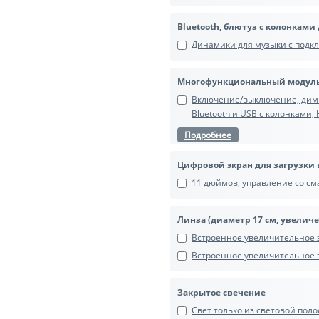
Bluetooth, блютуз с колонками
Динамики для музыки с подкл
Многофункциональный модуль
Включение/выключение, димме
Bluetooth и USB с колонками,
Подробнее
Цифровой экран для загрузки 
11 дюймов, управление со сма
Линза (диаметр 17 см, увеличе
Встроенное увеличительное з
Встроенное увеличительное зе
Закрытое свечение
Свет только из световой поло