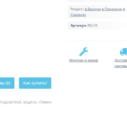
Раздел::
в Ванную
в Прихожую
в
Спальню
Артикул:
RSL18
Монтаж и замер
Достав
самов
ы (0)
Как купить?
подсветкой, модель «Эмми».