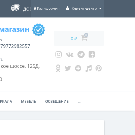
Калифорния
Клиент-центр
ДОСТАВКА ПО ВСЕЙ РОССИИ!
0
0 ₽
6
79772982557
ru
кое шоссе, 125Д,
0
ЕРКАЛА
МЕБЕЛЬ
ОСВЕЩЕНИЕ
...