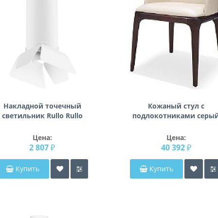
Накладной точечный
Кожаный стул с
светильник Rullo Rullo
подлокотниками серы
Lightstar R496436
44CW-537 (искусственна
кожа)
Цена:
Цена:
2 807 ₽
40 392 ₽
Купить
Купить