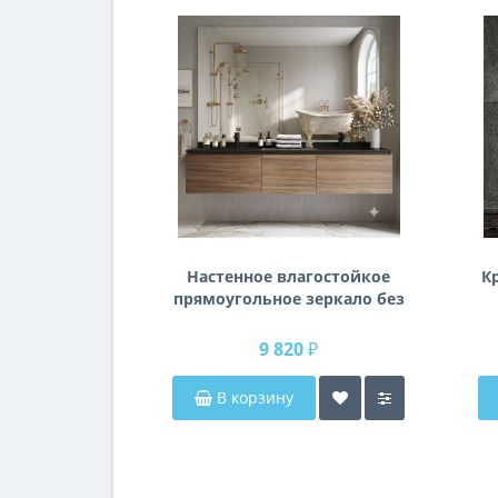
Настенное влагостойкое
К
прямоугольное зеркало без
подсветки и без рамы 140
см (1400 мм)
9 820 ₽
В корзину