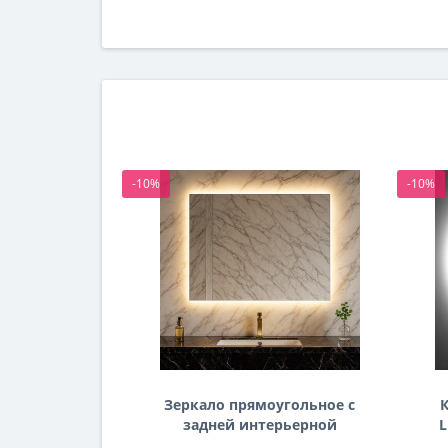
-10%
-10%
Зеркало прямоугольное с
К
задней интерьерной
L
эмбилайт подсветкой