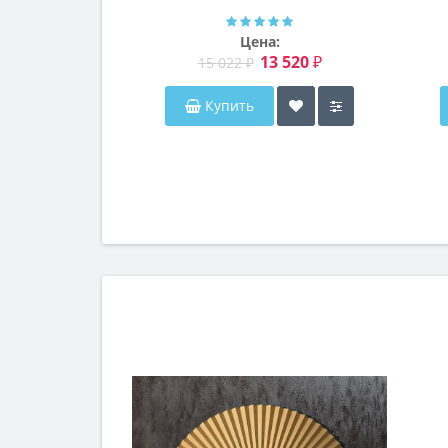
Далтон
Цена:
13 520 ₽
15 022 ₽
Купить