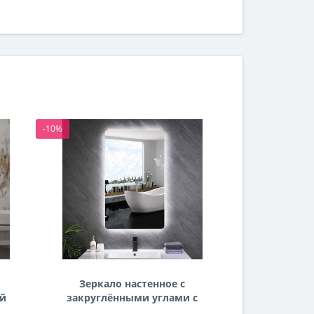
-10%
-10%
Зеркало настенное с
Зеркало
ей
закруглёнными углами с
комби
задней подсветкой
фронталь