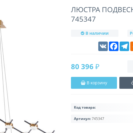
ЛЮСТРА ПОДВЕСН
745347
В наличии
Р
VK
Faceboo
T
80 396 ₽
В корзину
Код товара:
Артикул:
745347