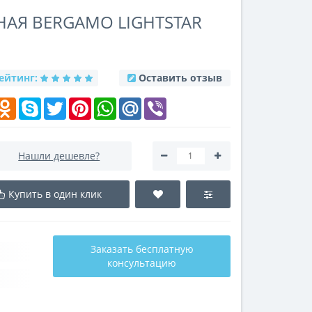
АЯ BERGAMO LIGHTSTAR
ейтинг:
Оставить отзыв
k
elegram
Odnoklassniki
Skype
Twitter
Pinterest
WhatsApp
Mail.Ru
Viber
Нашли дешевле?
Купить в один клик
Заказать бесплатную
консультацию