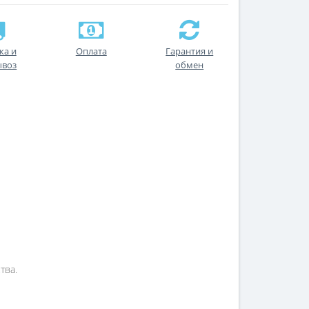
ка и
Оплата
Гарантия и
ывоз
обмен
тва.