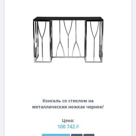
Консоль со стеклом на
металлических ножках черное/
серебро 120*40*78см 13RXC3102-
SILVER
Цена:
100 742 ₽