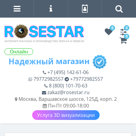
0
0
0
Онлайн
+7 (495) 142-61-06
79772982557
+79772982557
8 (800) 101-70-63
zakaz@rosestar.ru
Москва, Варшавское шоссе, 125Д, корп. 2
Пн-Пт 09:00-18:00
Услуга 3D визуализации