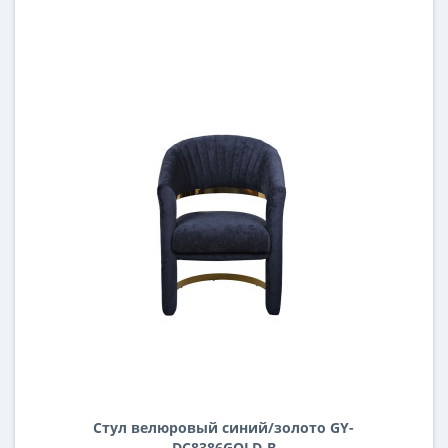
Стул велюровый синий/золото GY-
DC8386GOLD-B