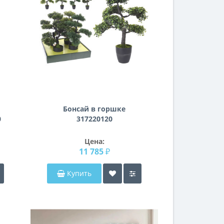
Бонсай в горшке
0
317220120
Цена:
11 785 ₽
Купить