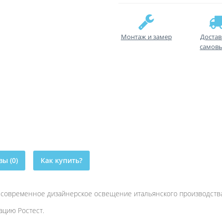
Монтаж и замер
Достав
самов
ы (0)
Как купить?
то современное дизайнерское освещение итальянского производства
цию Ростест.