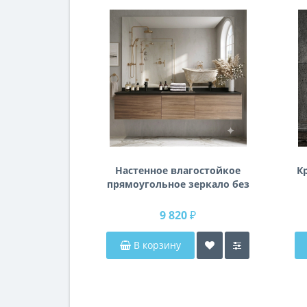
Настенное влагостойкое
К
прямоугольное зеркало без
подсветки и без рамы 140
см (1400 мм)
9 820 ₽
В корзину