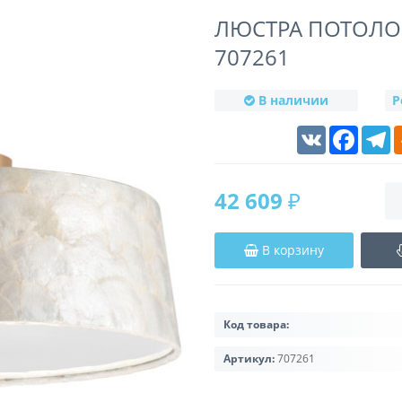
ЛЮСТРА ПОТОЛОЧ
707261
В наличии
Р
VK
Faceboo
T
42 609 ₽
В корзину
Код товара:
Артикул:
707261