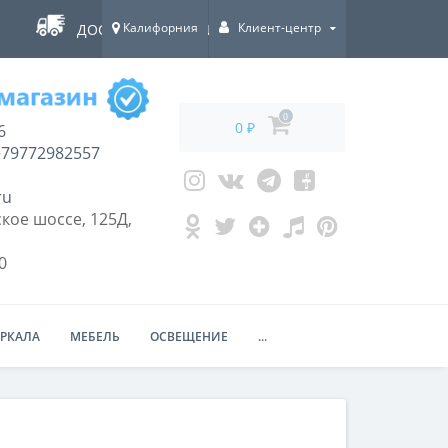
Калифорния
Клиент-центр
ДОСТАВКА ПО ВСЕЙ РОССИИ!
0
0 ₽
6
79772982557
ru
кое шоссе, 125Д,
0
ЕРКАЛА
МЕБЕЛЬ
ОСВЕЩЕНИЕ
...