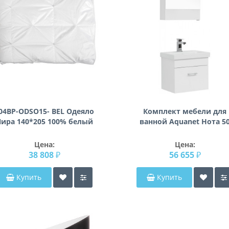
04BP-ODSO15- BEL Одеяло
Комплект мебели для
ира 140*205 100% белый
ванной Aquanet Нота 5
гусиный пух
(Moduo Slim) белый
Цена:
Цена:
38 808 ₽
56 655 ₽
Купить
Купить