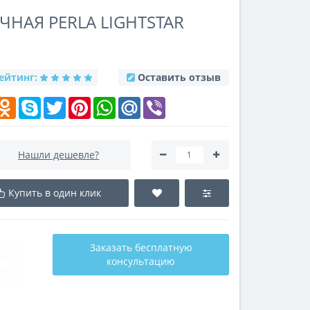
НАЯ PERLA LIGHTSTAR
ейтинг:
Оставить отзыв
k
elegram
Odnoklassniki
Skype
Twitter
Pinterest
WhatsApp
Mail.Ru
Viber
Нашли дешевле?
Купить в один клик
Заказать бесплатную
консультацию