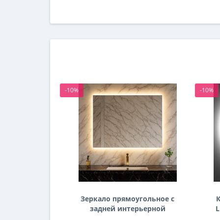
-10%
-10%
Зеркало прямоугольное с
К
задней интерьерной
L
эмбилайт подсветкой