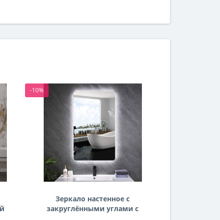
-10%
-10%
Зеркало настенное с
Зеркало
ей
закруглёнными углами с
комби
задней подсветкой
фронталь