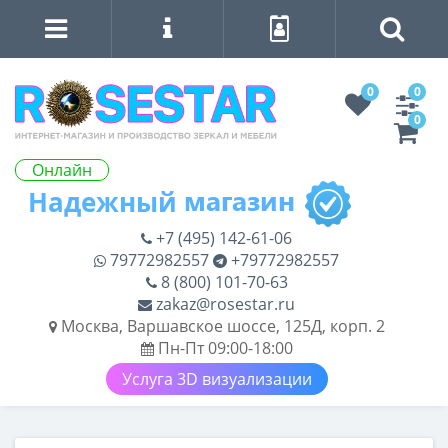
0
0
0
Онлайн
+7 (495) 142-61-06
79772982557
+79772982557
8 (800) 101-70-63
zakaz@rosestar.ru
Москва, Варшавское шоссе, 125Д, корп. 2
Пн-Пт 09:00-18:00
Услуга 3D визуализации