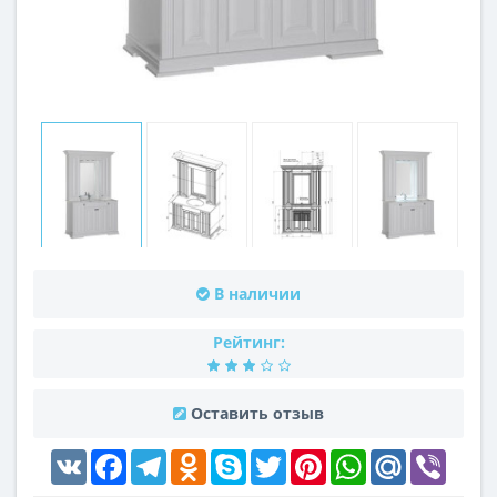
В наличии
Рейтинг:
Оставить отзыв
VK
Facebook
Telegram
Odnoklassniki
Skype
Twitter
Pinterest
WhatsApp
Mail.Ru
Viber