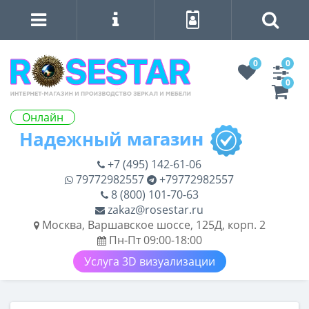
0
0
0
Онлайн
+7 (495) 142-61-06
79772982557
+79772982557
8 (800) 101-70-63
zakaz@rosestar.ru
Москва, Варшавское шоссе, 125Д, корп. 2
Пн-Пт 09:00-18:00
Услуга 3D визуализации