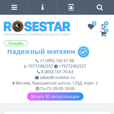
0
0
0
Онлайн
+7 (495) 142-61-06
79772982557
+79772982557
8 (800) 101-70-63
zakaz@rosestar.ru
Москва, Варшавское шоссе, 125Д, корп. 2
Пн-Пт 09:00-18:00
Услуга 3D визуализации