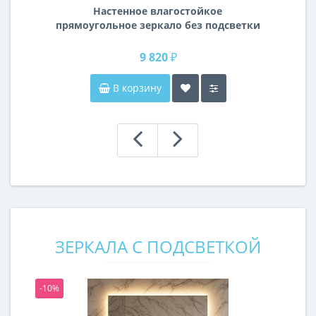
Настенное влагостойкое
прямоугольное зеркало без подсветки
и без рамы 140 см (1400 мм)
9 820 ₽
В корзину
ЗЕРКАЛА С ПОДСВЕТКОЙ
-10%
-1