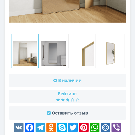
В наличии
Рейтинг:
Оставить отзыв
VK
Facebook
Telegram
Odnoklassniki
Skype
Twitter
Pinterest
WhatsApp
Mail.Ru
Viber