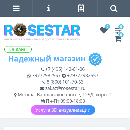
0
0
0
Онлайн
+7 (495) 142-61-06
79772982557
+79772982557
8 (800) 101-70-63
zakaz@rosestar.ru
Москва, Варшавское шоссе, 125Д, корп. 2
Пн-Пт 09:00-18:00
Услуга 3D визуализации