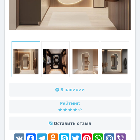
В наличии
Рейтинг:
Оставить отзыв
VK
Facebook
Telegram
Odnoklassniki
Skype
Twitter
Pinterest
WhatsApp
Mail.Ru
Viber