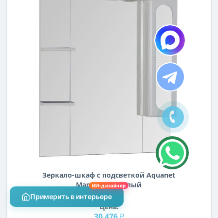
Зеркало-шкаф с подсветкой Aquanet
Марсель 90 белый
ИИ-дизайнер
Примерить в интерьере
Цена:
30 476 ₽