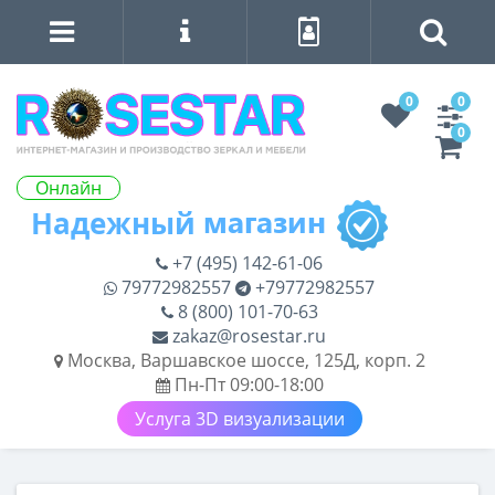
0
0
0
Онлайн
+7 (495) 142-61-06
79772982557
+79772982557
8 (800) 101-70-63
zakaz@rosestar.ru
Москва, Варшавское шоссе, 125Д, корп. 2
Пн-Пт 09:00-18:00
Услуга 3D визуализации