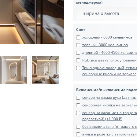
менеджером)
Свет
холодный - 6000 кельвинов
тёплый - 3000 кельвинов
дневной - 4000-4500 кельвин
RGB(все цвета, блок управлени
Три в одном: холодный, тепл
сенсорные кнопки на зеркале)
Включение/выключение подс
сенсор на взмах руки (датчик 
сенсорная кнопка на зеркальн
сенсор на касание на торце з
подсветкой) (+1 900 ₽)
без выключателя (от вашего 
вилка в розетку с выключател