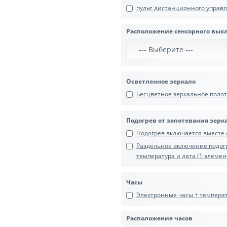
пульт дистанционного управле
Расположение сенсорного вык
Осветленное зеркало
Бесцветное зеркальное полотн
Подогрев от запотевания зерк
Подогрев включается вместе с
Раздельное включение подогр
температура и дата (1 элемент
Часы
Электронные часы + температу
Расположение часов