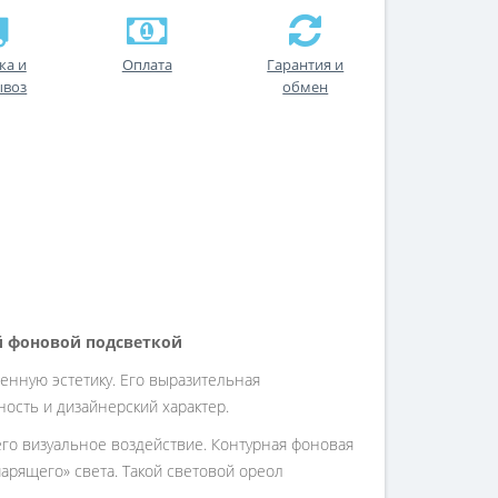
ка и
Оплата
Гарантия и
ывоз
обмен
й фоновой подсветкой
енную эстетику. Его выразительная
ость и дизайнерский характер.
его визуальное воздействие. Контурная фоновая
парящего» света. Такой световой ореол