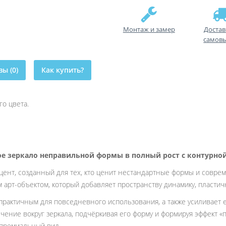
Монтаж и замер
Достав
самов
ы (0)
Как купить?
о цвета.
ое зеркало неправильной формы в полный рост с контурно
ент, созданный для тех, кто ценит нестандартные формы и соврем
арт-объектом, который добавляет пространству динамику, пластичн
практичным для повседневного использования, а также усиливает 
чение вокруг зеркала, подчёркивая его форму и формируя эффект «
 премиальный вид.