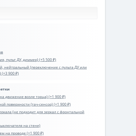
ов
я, пульт ДУ, диммер) (+5 500 ₽)
ый, нейтральный (переключение с пульта ДУ или
 (+3 900 ₽)
ветки
на движение возле торца) (+1 900 ₽)
ой поверхности (тач-сенсор) (+1 900 ₽)
еркала (не подходит для зеркал с фронтальной
выключателя на стене)
ем на проводе (+1 900 ₽)