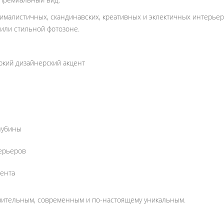
малистичных, скандинавских, креативных и эклектичных интерьеро
 или стильной фотозоне.
кий дизайнерский акцент
лубины
ерьеров
тента
азительным, современным и по-настоящему уникальным.