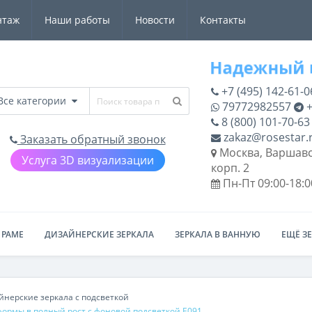
нтаж
Наши работы
Новости
Контакты
+7 (495) 142-61-0
Все категории
79772982557
+
8 (800) 101-70-63
zakaz@rosestar.
Заказать обратный звонок
Москва, Варшавс
Услуга 3D визуализации
корп. 2
Пн-Пт 09:00-18:0
 РАМЕ
ДИЗАЙНЕРСКИЕ ЗЕРКАЛА
ЗЕРКАЛА В ВАННУЮ
ЕЩЁ З
нерские зеркала с подсветкой
ормы в полный рост с фоновой подсветкой E091