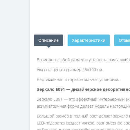
Описание
Характеристики
Отзыв
Возможен любой размер и установка рамы любог
Указана цена за размер 45х100 см.
Вертикальная и горизонтальная установка.
Зеркало E091 — дизайнерское декоративн
Зеркало E091 — это эффектный интерьерный акц
асимметричная форма делает модель настоящим 
Большой размер в полный рост делает зеркало 
LED-подсветка создаёт мягкое, равномерное све
добавляет интерьеру глубину, атмосферность и