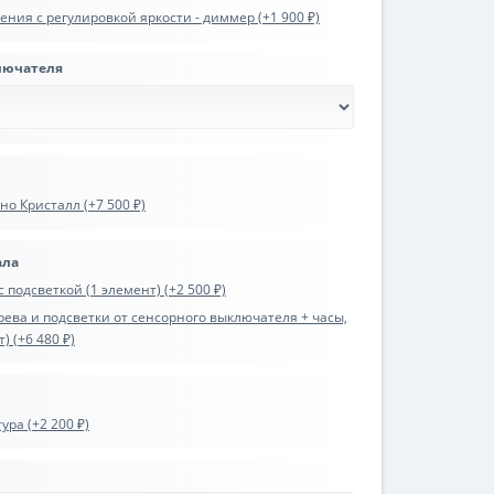
ния с регулировкой яркости - диммер (+1 900 ₽)
лючателя
о Кристалл (+7 500 ₽)
ала
 подсветкой (1 элемент) (+2 500 ₽)
ева и подсветки от сенсорного выключателя + часы,
) (+6 480 ₽)
ра (+2 200 ₽)