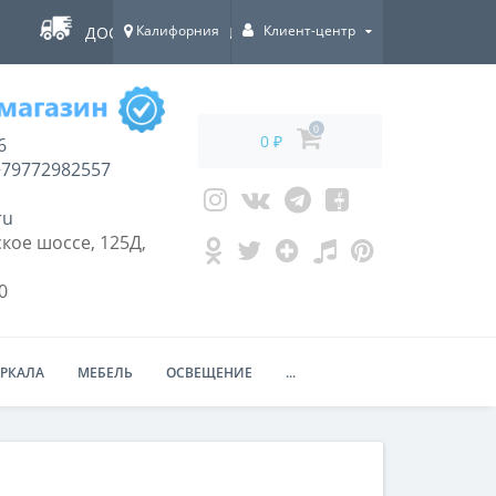
Калифорния
Клиент-центр
ДОСТАВКА ПО ВСЕЙ РОССИИ!
0
0 ₽
6
79772982557
ru
кое шоссе, 125Д,
0
ЕРКАЛА
МЕБЕЛЬ
ОСВЕЩЕНИЕ
...