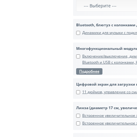
Bluetooth, блютуз с колонками
Динамики для музыки с подкл
Многофункциональный модуль
Включение/выключение, димме
Bluetooth и USB с колонками,
Подробнее
Цифровой экран для загрузки 
11 дюймов, управление со сма
Линза (диаметр 17 см, увеличе
Встроенное увеличительное з
Встроенное увеличительное зе