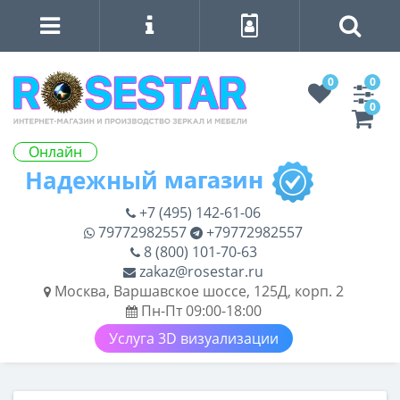
0
0
0
Онлайн
+7 (495) 142-61-06
79772982557
+79772982557
8 (800) 101-70-63
zakaz@rosestar.ru
Москва, Варшавское шоссе, 125Д, корп. 2
Пн-Пт 09:00-18:00
Услуга 3D визуализации