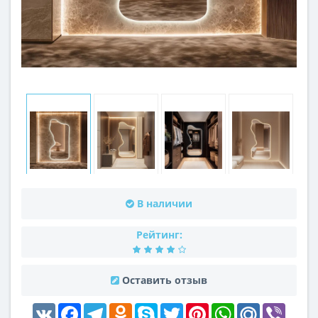
В наличии
Рейтинг:
Оставить отзыв
VK
Facebook
Telegram
Odnoklassniki
Skype
Twitter
Pinterest
WhatsApp
Mail.Ru
Viber