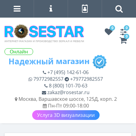
0
0
0
Онлайн
+7 (495) 142-61-06
79772982557
+79772982557
8 (800) 101-70-63
zakaz@rosestar.ru
Москва, Варшавское шоссе, 125Д, корп. 2
Пн-Пт 09:00-18:00
Услуга 3D визуализации