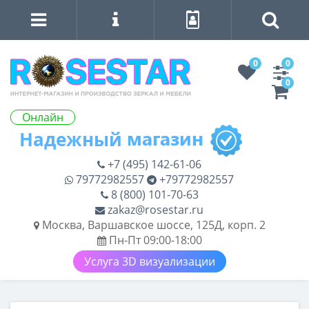
0
0
0
Онлайн
+7 (495) 142-61-06
79772982557
+79772982557
8 (800) 101-70-63
zakaz@rosestar.ru
Москва, Варшавское шоссе, 125Д, корп. 2
Пн-Пт 09:00-18:00
Услуга 3D визуализации