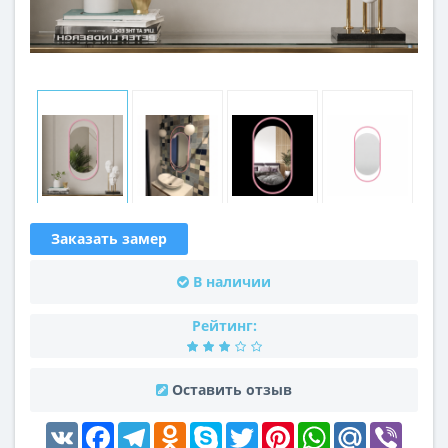
Заказать замер
В наличии
Рейтинг:
Оставить отзыв
VK
Facebook
Telegram
Odnoklassniki
Skype
Twitter
Pinterest
WhatsApp
Mail.Ru
Viber