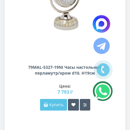
79MAL-5327-19NI Часы настольные
перламутр/хром d10, H19см
Цена:
7 793 ₽
Купить